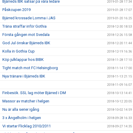
Bjärreds IBK satsar på våra ledare
2019-01-28 17:34
Påskcupen 2019
2019-01-28 17:07
Bjärred krossade Lomma i JAS
2019-01-20 16:25
Träna straffar inför Gothia
2018-12-30 18:53
Första gången mot Svedala
2018-12-26 15:58
God Jul önskar Bjärreds IBK
2018-12-20 11:44
Kolla in Gothia Cup
2018-12-19 16:36
Köp julklappar hos BIBK
2018-11-28 17:10
Tight match mot FC Helsingborg
2018-11-14 17:00
Nya tränare i Bjärreds IBK
2018-11-13 21:15
2018-11-09 16:07
Finbesök. SSL lag möter Bjärred i DM
2018-10-13 14:41
Massor av matcher i helgen
2018-10-12 20:05
Nu är alla serier igång
2018-10-02 14:59
3 x Ängelholm i helgen
2018-09-28 16:33
Vi startar Flicklag 2010/2011
2018-09-27 14:35