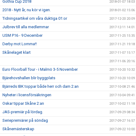
Gothia Cup 2018
2018-01-07 18:03
2018 - Nytt år, nu kör vi igen.
2018-01-02 15:06
Tidningsartikel om våra duktiga 01:or
2017-12-20 20:09
Julbrev till alla medlemmar
2017-12-11 14:01
USM P16 - 9 December
2017-11-25 15:35
Derby mot Lomma!!
2017-11-21 19:18
Skånelaget klart
2017-11-07 15:17
2017-11-06 20:16
Euro Floorball Tour - i Malmö 3-5 November
2017-10-20 10:32
Bjärehovshallen blir byggplats
2017-10-20 10:09
Bjärreds IBK toppar både herr och dam 2:an
2017-10-08 21:46
Nyheter i licensförsäkringen
2017-10-04 09:41
Oskar tippar Skåne 2:an
2017-10-02 11:18
JAS-premiär på lördag.
2017-09-29 08:34
Seriepremiärer på söndag
2017-09-27 16:57
Skånemästerskap
2017-09-22 10:00