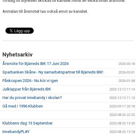
förslag till styrelsen skickas till kansliet minst en vecka innan årsmötet.
MEDLEM
Anmälan till årsmötet tas också emot av kansliet.
DOKUMENT
STYRELSE
FÖR LEDARE
Nyhetsarkiv
SPONSORER
Årsmöte för Bjärreds IBK 17 Juni 2026
2026-05-18
BIBK WEBSHOP
Sparbanken Skåne - Ny samarbetspartner till Bjärreds IBK!
2026-02-01
Påskcupen 2026 - Nu kör vi igen
2026-01-08
Julklappar från Bjärreds IBK
2025-12-12 11:14
Har du provat innebandy i skolan?
2025-12-12 11:10
Gå med i 1996 Klubben
2025-09-17 20:18
2025-08-26 22:35
Klubbens dag 13 September
2025-08-25 13:30
InnebandyPLAY
2025-08-25 13:18