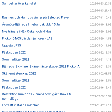
Samuel tar över kansliet
2022-10-23 20:36
2022-10-13 21:44
Rasmus och Hampus vinner på Selected Player
2022-07-11 10:46
Årsmöte Bjärreds Innebandyklubb 15 Juni
2022-06-19 18:02
Nya tränare i H2 - Oskar och Niklas
2022-05-20 15:06
Flickor 04/05 blir damjuniorer - JAS
2022-05-20 14:58
Uppstart P15
2022-05-04 11:08
Påskcupen 2022
2022-04-22 19:34
Sommarläger 2022
2022-04-21 14:18
Bjärreds IBK vinner Skånemästerskapet 2022 Flickor A
2022-04-01 19:34
Skånemästerskap 2022
2022-03-02 08:55
Sommarläger 2022
2022-02-16 15:51
Påskcupen 2022
2022-02-16 15:49
Restriktionerna borta - innebandyn går tillbaka till
2022-02-09 16:37
normalläge
Fortsatt inställda matcher
2022-01-27 14:19