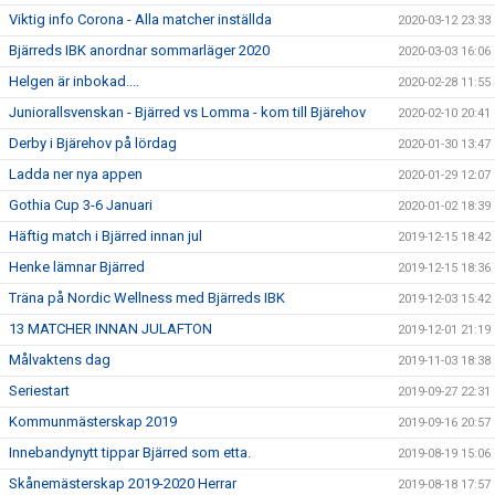
Viktig info Corona - Alla matcher inställda
2020-03-12 23:33
Bjärreds IBK anordnar sommarläger 2020
2020-03-03 16:06
Helgen är inbokad....
2020-02-28 11:55
Juniorallsvenskan - Bjärred vs Lomma - kom till Bjärehov
2020-02-10 20:41
Derby i Bjärehov på lördag
2020-01-30 13:47
Ladda ner nya appen
2020-01-29 12:07
Gothia Cup 3-6 Januari
2020-01-02 18:39
Häftig match i Bjärred innan jul
2019-12-15 18:42
Henke lämnar Bjärred
2019-12-15 18:36
Träna på Nordic Wellness med Bjärreds IBK
2019-12-03 15:42
13 MATCHER INNAN JULAFTON
2019-12-01 21:19
Målvaktens dag
2019-11-03 18:38
Seriestart
2019-09-27 22:31
Kommunmästerskap 2019
2019-09-16 20:57
Innebandynytt tippar Bjärred som etta.
2019-08-19 15:06
Skånemästerskap 2019-2020 Herrar
2019-08-18 17:57