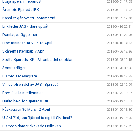
Börja spela innebandy!
2018-05-01 17:05
Årsmöte Bjärreds IBK
2018-05-01 17:02
Kansliet går över till sommartid
2018-05-01 17:00
Erik leder JAS vidare uppåt
2018-04-16 23:21
Damlaget lägger ner
2018-04-11 22:06
Provträningar JAS 17-18 April
2018-04-10 14:23
Skånemästerskap 7 April
2018-04-06 12:26
Stötta Bjärreds IBK - Aftonbladet dubblar
2018-03-28 10:45
Sommarläger
2018-03-20 09:56
Bjärred seriesegrare
2018-03-18 12:55
Vill du bli en del av JAS i Bjärred?
2018-03-02 10:09
Brev till alla medlemmar
2018-02-25 15:17
Härlig helg för Bjärreds IBK
2018-02-12 10:17
Påskcupen 30 Mars - 2 April
2018-01-20 15:30
U-SM P16, kan Bjärred ta sig till SM-final?
2018-01-19 14:56
Bjärreds damer skakade Höllviken.
2018-01-15 12:21