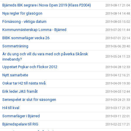
Bjärreds IBK segrare i Nova Open 2019 (Klass P2004)
2019-08-17 21:04
Nya regler för glasögon
2019-08-14 14:48
Försäsong - viktiga datum
2019-08-03 15:02
Kommunmästerskap Lomma - Bjärred
2019-07-20 11:44
BIBK sommarläger vecka 26
2019-07-01 22:14
Sommarträning
2019-06-06 20:40
Är du ung och vill du vara med och påverka Skånsk
2019-05-24 11:23
innebandy?
Uppstart Pojkar och Flickor 2012
2019-04-28 12:33
Nytt samarbete
2019-04-12 16:21
Oskar tar H2 till nästa nivå.
2019-04-09 19:30
Erik leder JAS framåt
2019-04-03 12:44
Seriespelet är slut för säsongen
2019-03-24 21:33
H4 till kval
2019-03-17 21:29
Sommarläger i Bjärred
2019-03-11 22:01
Bjärredspelare till RIG
2019-02-22 17:21