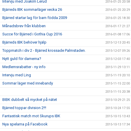
Intervju med Joakim Lerud
2016-01-25 20:58
Bjärreds IBK sommarläger vecka 26
2016-01-25 20:29
Bjärred startar lag för barn födda 2009
2016-01-25 18:30
Månadsbrev från klubben
2016-01-17 21:27
Succe för Bjärred i Gothia Cup 2016
2016-01-08 17:06
Bjärreds IBK behöver hjälp
2015-12-13 20:45
Toppmatch i div 2 - Bjärred krossade Palmstaden.
2015-12-07 09:26
Nytt guld för damerna?
2015-12-03 17:40
Medlemsrabatter - ny info
2015-11-29 13:11
Intervju med Ling
2015-11-19 20:10
Sommar läger med innebandy
2015-11-15 22:00
2015-11-15 20:38
BIBK dubbelt så mycket på nätet
2015-10-29 21:25
Bjärred toppar division 2!!!
2015-10-24 17:55
Fantastisk match mot Skurups IBK
2015-10-15 13:43
Nya spelarna på Facebook
2015-10-13 17:34