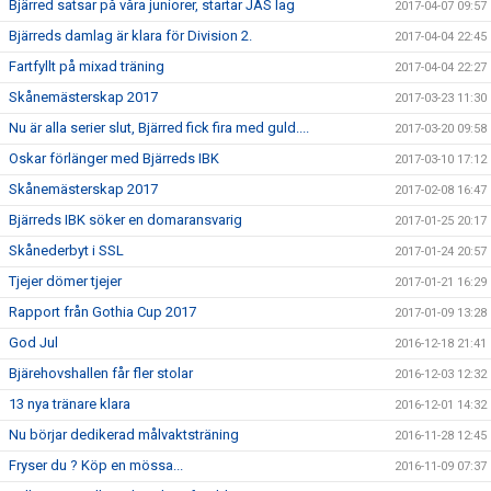
Bjärred satsar på våra juniorer, startar JAS lag
2017-04-07 09:57
Bjärreds damlag är klara för Division 2.
2017-04-04 22:45
Fartfyllt på mixad träning
2017-04-04 22:27
Skånemästerskap 2017
2017-03-23 11:30
Nu är alla serier slut, Bjärred fick fira med guld....
2017-03-20 09:58
Oskar förlänger med Bjärreds IBK
2017-03-10 17:12
Skånemästerskap 2017
2017-02-08 16:47
Bjärreds IBK söker en domaransvarig
2017-01-25 20:17
Skånederbyt i SSL
2017-01-24 20:57
Tjejer dömer tjejer
2017-01-21 16:29
Rapport från Gothia Cup 2017
2017-01-09 13:28
God Jul
2016-12-18 21:41
Bjärehovshallen får fler stolar
2016-12-03 12:32
13 nya tränare klara
2016-12-01 14:32
Nu börjar dedikerad målvaktsträning
2016-11-28 12:45
Fryser du ? Köp en mössa...
2016-11-09 07:37