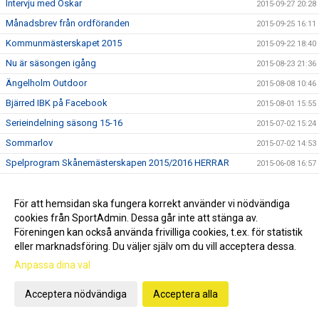
Intervju med Oskar
2015-09-27 20:28
Månadsbrev från ordföranden
2015-09-25 16:11
Kommunmästerskapet 2015
2015-09-22 18:40
Nu är säsongen igång
2015-08-23 21:36
Ängelholm Outdoor
2015-08-08 10:46
Bjärred IBK på Facebook
2015-08-01 15:55
Serieindelning säsong 15-16
2015-07-02 15:24
Sommarlov
2015-07-02 14:53
Spelprogram Skånemästerskapen 2015/2016 HERRAR
2015-06-08 16:57
Ny tränare för A-laget
2015-05-19 15:54
Ny kanslist till BIBK!
För att hemsidan ska fungera korrekt använder vi nödvändiga
2015-05-13 11:43
cookies från SportAdmin. Dessa går inte att stänga av.
Victor slutar...
2015-05-11 17:04
Föreningen kan också använda frivilliga cookies, t.ex. för statistik
eller marknadsföring. Du väljer själv om du vill acceptera dessa.
Anpassa dina val
Cookie-inställningar
Gå till Webbversion
Acceptera nödvändiga
Acceptera alla