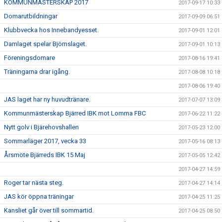
KOMMUNMÄSTERSKAP 2017
2017-09-17 10:33
Domarutbildningar
2017-09-09 06:51
Klubbvecka hos Innebandyesset.
2017-09-01 12:01
Damlaget spelar Björnslaget.
2017-09-01 10:13
Föreningsdomare
2017-08-16 19:41
Träningarna drar igång.
2017-08-08 10:18
2017-08-06 19:40
JAS laget har ny huvudtränare.
2017-07-07 13:09
Kommunmästerskap Bjärred IBK mot Lomma FBC
2017-06-22 11:22
Nytt golv i Bjärehovshallen
2017-05-23 12:00
Sommarläger 2017, vecka 33
2017-05-16 08:13
Årsmöte Bjärreds IBK 15 Maj
2017-05-05 12:42
2017-04-27 14:59
Roger tar nästa steg.
2017-04-27 14:14
JAS kör öppna träningar
2017-04-25 11:25
Kansliet går över till sommartid.
2017-04-25 08:50