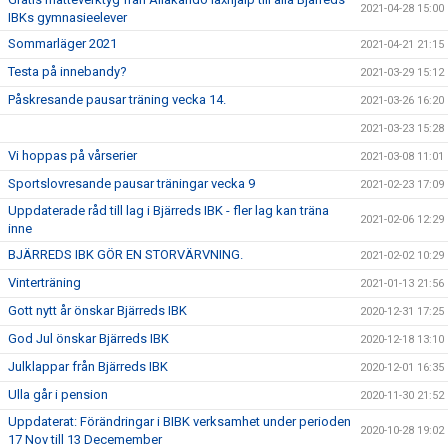
2021-04-28 15:00
IBKs gymnasieelever
Sommarläger 2021
2021-04-21 21:15
Testa på innebandy?
2021-03-29 15:12
Påskresande pausar träning vecka 14.
2021-03-26 16:20
2021-03-23 15:28
Vi hoppas på vårserier
2021-03-08 11:01
Sportslovresande pausar träningar vecka 9
2021-02-23 17:09
Uppdaterade råd till lag i Bjärreds IBK - fler lag kan träna
2021-02-06 12:29
inne
BJÄRREDS IBK GÖR EN STORVÄRVNING.
2021-02-02 10:29
Vinterträning
2021-01-13 21:56
Gott nytt år önskar Bjärreds IBK
2020-12-31 17:25
God Jul önskar Bjärreds IBK
2020-12-18 13:10
Julklappar från Bjärreds IBK
2020-12-01 16:35
Ulla går i pension
2020-11-30 21:52
Uppdaterat: Förändringar i BIBK verksamhet under perioden
2020-10-28 19:02
17 Nov till 13 Decemember