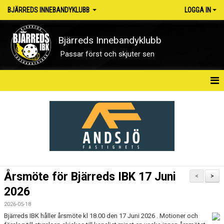
BJÄRREDS INNEBANDYKLUBB
LOGGA IN
Bjärreds Innebandyklubb
Passar först och skjuter sen
HEM
OM KLUBBEN
NYHETER
KONTAKT
Årsmöte för Bjärreds IBK 17 Juni
<
>
KALENDER
2026
2026-05-18
MATCHER
Bjärreds IBK håller årsmöte kl 18.00 den 17 Juni 2026 . Motioner och