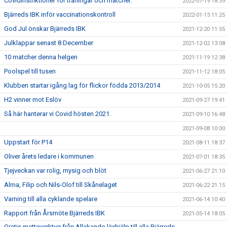
Covidinstriktioner för träningar och matcher.
2022-01-19 18:39
Bjärreds IBK inför vaccinationskontroll
2022-01-13 11:25
God Jul önskar Bjärreds IBK
2021-12-20 11:55
Julklappar senast 8 December
2021-12-02 13:08
10 matcher denna helgen
2021-11-19 12:38
Poolspel till tusen
2021-11-12 18:05
Klubben startar igång lag för flickor födda 2013/2014
2021-10-05 15:20
H2 vinner mot Eslöv
2021-09-27 19:41
Så här hanterar vi Covid hösten 2021.
2021-09-10 16:48
2021-09-08 10:00
Uppstart för P14
2021-08-11 18:37
Oliver årets ledare i kommunen
2021-07-01 18:35
Tjejveckan var rolig, mysig och blöt
2021-06-27 21:10
Alma, Filip och Nils-Olof till Skånelaget
2021-06-22 21:15
Varning till alla cyklande spelare
2021-06-14 10:40
Rapport från Årsmöte Bjärreds IBK
2021-05-14 18:05
Gratis matteverktyg från Allakando läxhjälp till alla Bjärreds