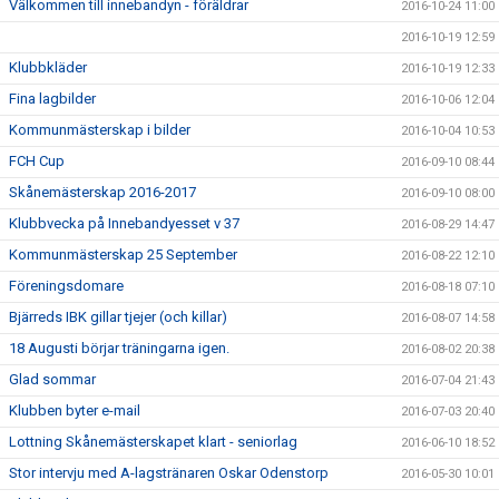
Välkommen till innebandyn - föräldrar
2016-10-24 11:00
2016-10-19 12:59
Klubbkläder
2016-10-19 12:33
Fina lagbilder
2016-10-06 12:04
Kommunmästerskap i bilder
2016-10-04 10:53
FCH Cup
2016-09-10 08:44
Skånemästerskap 2016-2017
2016-09-10 08:00
Klubbvecka på Innebandyesset v 37
2016-08-29 14:47
Kommunmästerskap 25 September
2016-08-22 12:10
Föreningsdomare
2016-08-18 07:10
Bjärreds IBK gillar tjejer (och killar)
2016-08-07 14:58
18 Augusti börjar träningarna igen.
2016-08-02 20:38
Glad sommar
2016-07-04 21:43
Klubben byter e-mail
2016-07-03 20:40
Lottning Skånemästerskapet klart - seniorlag
2016-06-10 18:52
Stor intervju med A-lagstränaren Oskar Odenstorp
2016-05-30 10:01