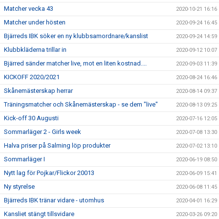
Matcher vecka 43
2020-10-21 16:16
Matcher under hösten
2020-09-24 16:45
Bjärreds IBK söker en ny klubbsamordnare/kanslist
2020-09-24 14:59
Klubbkläderna trillar in
2020-09-12 10:07
Bjärred sänder matcher live, mot en liten kostnad....
2020-09-03 11:39
KICKOFF 2020/2021
2020-08-24 16:46
Skånemästerskap herrar
2020-08-14 09:37
Träningsmatcher och Skånemästerskap - se dem "live"
2020-08-13 09:25
Kick-off 30 Augusti
2020-07-16 12:05
Sommarläger 2 - Girls week
2020-07-08 13:30
Halva priser på Salming löp produkter
2020-07-02 13:10
Sommarläger I
2020-06-19 08:50
Nytt lag för Pojkar/Flickor 20013
2020-06-09 15:41
Ny styrelse
2020-06-08 11:45
Bjärreds IBK tränar vidare - utomhus
2020-04-01 16:29
Kansliet stängt tillsvidare
2020-03-26 09:20