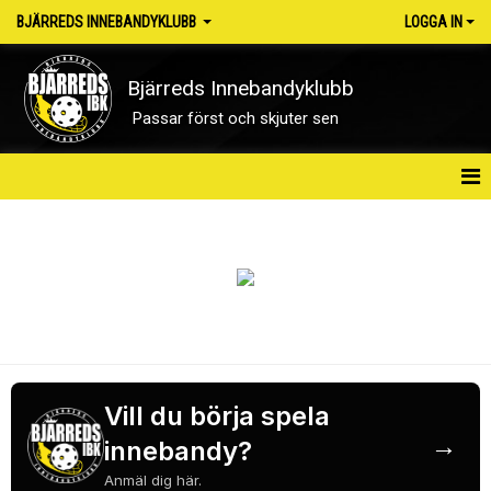
BJÄRREDS INNEBANDYKLUBB
LOGGA IN
Bjärreds Innebandyklubb
Passar först och skjuter sen
HEM
OM KLUBBEN
NYHETER
KONTAKT
Vill du börja spela
KALENDER
→
innebandy?
MATCHER
Anmäl dig här.