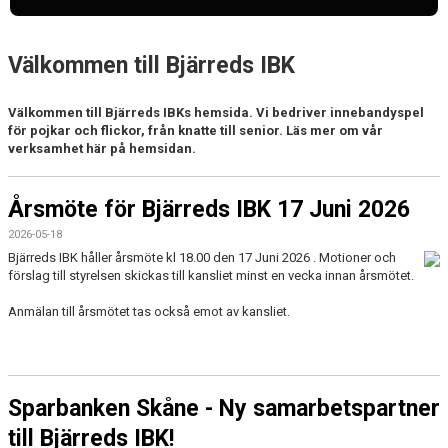
MEDLEM
DOKUMENT
Välkommen till Bjärreds IBK
STYRELSE
Välkommen till Bjärreds IBKs hemsida. Vi bedriver innebandyspel
för pojkar och flickor, från knatte till senior. Läs mer om vår
FÖR LEDARE
verksamhet här på hemsidan.
SPONSORER
Årsmöte för Bjärreds IBK 17 Juni 2026
BIBK WEBSHOP
2026-05-18
Bjärreds IBK håller årsmöte kl 18.00 den 17 Juni 2026 . Motioner och
förslag till styrelsen skickas till kansliet minst en vecka innan årsmötet.
Anmälan till årsmötet tas också emot av kansliet.
Sparbanken Skåne - Ny samarbetspartner
till Bjärreds IBK!