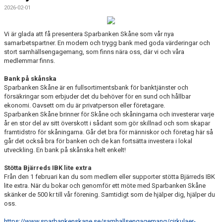
2026-02-01
Vi är glada att få presentera Sparbanken Skåne som vår nya
samarbetspartner. En modern och trygg bank med goda värderingar och
stort samhällsengagemang, som finns nära oss, där vi och våra
medlemmar finns.
Bank på skånska
Sparbanken Skåne är en fullsortimentsbank för banktjänster och
försäkringar som erbjuder det du behöver för en sund och hållbar
ekonomi. Oavsett om du är privatperson eller företagare.
Sparbanken Skåne brinner för Skåne och skåningarna och investerar varje
år en stor del av sitt överskott i sådant som gör skillnad och som skapar
framtidstro för skåningarna. Går det bra för människor och företag här så
går det också bra för banken och de kan fortsätta investera i lokal
utveckling. En bank på skånska helt enkelt!
Stötta Bjärreds IBK lite extra
Från den 1 februari kan du som medlem eller supporter stötta Bjärreds IBK
lite extra. När du bokar och genomför ett möte med Sparbanken Skåne
skänker de 500 kr till vår förening. Samtidigt som de hjälper dig, hjälper du
oss.
https://www.sparbankenskane.se/samhallsengagemang/cirkulaer-