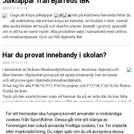
Julklappar från Bjärreds IBK
2025-12-12 11:14
Dags att köpa julklappar.
Här p
å klubbens hemsida hittar du
vår webbshop därvid kan köpa en halsduk, en hoddie, t-shirt, overall
eller andra kläder att ha på och utanför planen. Beställ i god tid, speciellt
om ni vill ha ert namn tryckt. Alla produkter säljs i samarbete med Unihoc
och Innebandyesset. God Jul från Bjärreds IBK.
Har du provat innebandy i skolan?
2025-12-12 11:10
I december är Skånes INnebandyföbund ute i skolorna i Bjärred och
låter barnen i lågstadiet prova på att spela innebandy. Har du testat
och vill prova igen i Bjärreds Innnebandyklubb.
Vi har lag för alla P18/19, P17, P16 för pojkar, och F17/18, F15/16 för flickor
födda de åren.
Tryck på den svarta boxen ovan så hamnar du på en sida där du kan hitta
passande lag och anmäla dig. När vi fått din anmälan så kontaktar vi dig så
du kan komma och prova på i klubben.
För att hemsidan ska fungera korrekt använder vi nödvändiga
cookies från SportAdmin. Dessa går inte att stänga av.
Fler nyheter >>
Föreningen kan också använda frivilliga cookies, t.ex. för statistik
eller marknadsföring. Du väljer själv om du vill acceptera dessa.