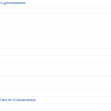
IBKs gymnasieelever
7 Nov till 13 Decemember