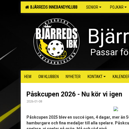
BJÄRREDS INNEBANDYKLUBB
SENIOR
POJKAR
Bjär
Passar fö
HEM
OM KLUBBEN
NYHETER
KONTAKT
KALENDE
Påskcupen 2026 - Nu kör vi igen
2026-01-08
Påskcupen 2025 blev en succé igen, 4 dagar, mer än 5
hamburgare och fina medaljer till alla spelare. Påskc
spelare, vi spelar på grön, blå och röd nivå.