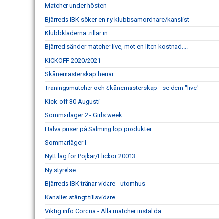
Matcher under hösten
Bjärreds IBK söker en ny klubbsamordnare/kanslist
Klubbkläderna trillar in
Bjärred sänder matcher live, mot en liten kostnad....
KICKOFF 2020/2021
Skånemästerskap herrar
Träningsmatcher och Skånemästerskap - se dem "live"
Kick-off 30 Augusti
Sommarläger 2 - Girls week
Halva priser på Salming löp produkter
Sommarläger I
Nytt lag för Pojkar/Flickor 20013
Ny styrelse
Bjärreds IBK tränar vidare - utomhus
Kansliet stängt tillsvidare
Viktig info Corona - Alla matcher inställda