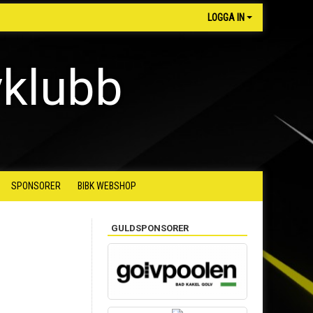
LOGGA IN
yklubb
SPONSORER
BIBK WEBSHOP
GULDSPONSORER