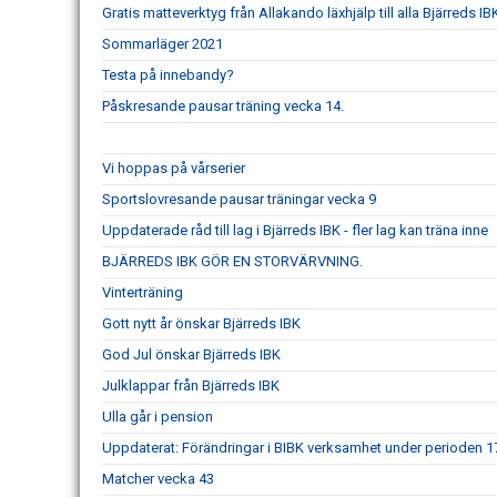
Gratis matteverktyg från Allakando läxhjälp till alla Bjärreds 
Sommarläger 2021
Testa på innebandy?
Påskresande pausar träning vecka 14.
Vi hoppas på vårserier
Sportslovresande pausar träningar vecka 9
Uppdaterade råd till lag i Bjärreds IBK - fler lag kan träna inne
BJÄRREDS IBK GÖR EN STORVÄRVNING.
Vinterträning
Gott nytt år önskar Bjärreds IBK
God Jul önskar Bjärreds IBK
Julklappar från Bjärreds IBK
Ulla går i pension
Uppdaterat: Förändringar i BIBK verksamhet under perioden 1
Matcher vecka 43