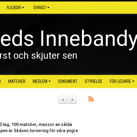
FLICKOR
ÖVRIGT
reds Inneband
rst och skjuter sen
R
MATCHER
MEDLEM
DOKUMENT
STYRELSE
FÖR LEDARE
<
>
0 lag, 100 matcher, massor av sålda
upen är Skånes turnering för våra yngre