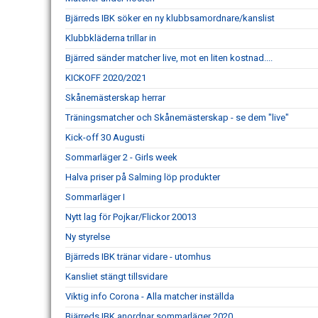
Bjärreds IBK söker en ny klubbsamordnare/kanslist
Klubbkläderna trillar in
Bjärred sänder matcher live, mot en liten kostnad....
KICKOFF 2020/2021
Skånemästerskap herrar
Träningsmatcher och Skånemästerskap - se dem "live"
Kick-off 30 Augusti
Sommarläger 2 - Girls week
Halva priser på Salming löp produkter
Sommarläger I
Nytt lag för Pojkar/Flickor 20013
Ny styrelse
Bjärreds IBK tränar vidare - utomhus
Kansliet stängt tillsvidare
Viktig info Corona - Alla matcher inställda
Bjärreds IBK anordnar sommarläger 2020