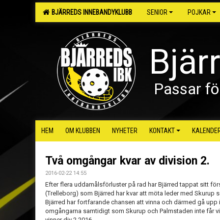
BJÄRREDS INNEBANDYKLUBB
SENIOR
POJKAR
Bjär
Passar fö
HEM
OM KLUBBEN
NYHETER
KONTAKT
KALENDE
Två omgångar kvar av division 2.
2016-02-22 14:55
Efter flera uddamålsförluster på rad har Bjärred tappat sitt fö
(Trelleborg) som Bjärred har kvar att möta leder med Skurup 
Bjärred har fortfarande chansen att vinna och därmed gå upp i
omgångarna samtidigt som Skurup och Palmstaden inte får vi
vinner div 2 2016