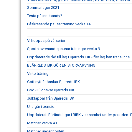
Sommarläger 2021
Testa på innebandy?
Påskresande pausar träning vecka 14.
Vi hoppas på vårserier
Sportslovresande pausar träningar vecka 9
Uppdaterade råd till lag i Bjärreds IBK - fler lag kan träna inne
BJÄRREDS IBK GÖR EN STORVÄRVNING.
Vinterträning
Gott nytt år önskar Bjärreds IBK
God Jul önskar Bjärreds IBK
Julklappar från Bjärreds IBK
Ulla går i pension
Uppdaterat: Förändringar i BIBK verksamhet under perioden 1
Matcher vecka 43
Matcher under hösten