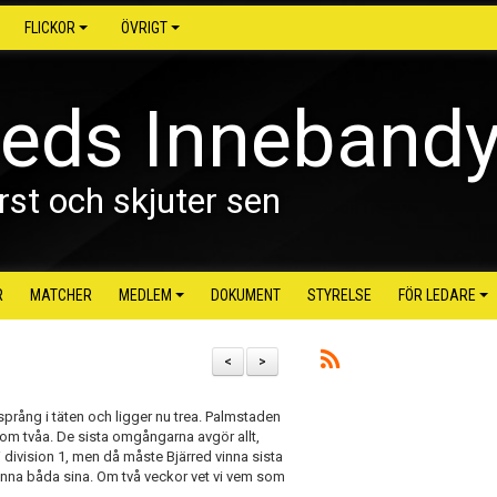
FLICKOR
ÖVRIGT
reds Inneband
rst och skjuter sen
R
MATCHER
MEDLEM
DOKUMENT
STYRELSE
FÖR LEDARE
<
>
rsprång i täten och ligger nu trea. Palmstaden
som tvåa. De sista omgångarna avgör allt,
 division 1, men då måste Bjärred vinna sista
nna båda sina. Om två veckor vet vi vem som