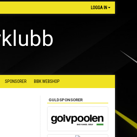
LOGGA IN
yklubb
SPONSORER
BIBK WEBSHOP
GULDSPONSORER