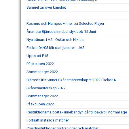
Samuel tar över kansliet
Rasmus och Hampus vinner på Selected Player
Årsmöte Bjärreds Innebandyklubb 15 Juni
Nya tränare i H2 - Oskar och Niklas
Flickor 04/05 blir damjuniorer - JAS
Uppstart P15
Påskcupen 2022
Sommarläger 2022
Bjärreds IBK vinner Skånemästerskapet 2022 Flickor A
Skånemästerskap 2022
Sommarläger 2022
Påskcupen 2022
Restriktionerna borta - innebandyn går tillbaka till normalläge
Fortsatt inställda matcher
Covidinstriktioner för träningar och matcher.