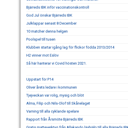
Bjärreds IBK inför vaccinationskontroll
God Jul önskar Bjärreds IBK
Julklappar senast 8 December
10 matcher denna helgen
Poolspel till tusen
Klubben startar igång lag för flickor födda 2013/2014
H2 vinner mot Eslöv
Så här hanterar vi Covid hösten 2021.
Uppstart för P14
Oliver årets ledare i kommunen
Tjejveckan var rolig, mysig och blöt
Alma, Filip och Nils-Olof till Skånelaget
Varning till alla cyklande spelare
Rapport från Årsmöte Bjärreds IBK
Gratis matteverktyg från Allakando läxhjälp till alla Bjärreds 