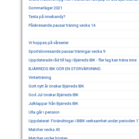
Sommarläger 2021
Testa på innebandy?
Påskresande pausar träning vecka 14.
Vi hoppas på vårserier
Sportslovresande pausar träningar vecka 9
Uppdaterade råd till lag i Bjärreds IBK - fler lag kan träna inne
BJÄRREDS IBK GÖR EN STORVÄRVNING.
Vinterträning
Gott nytt år önskar Bjärreds IBK
God Jul önskar Bjärreds IBK
Julklappar från Bjärreds IBK
Ulla går i pension
Uppdaterat: Förändringar i BIBK verksamhet under perioden 1
Matcher vecka 43
Matcher under hösten