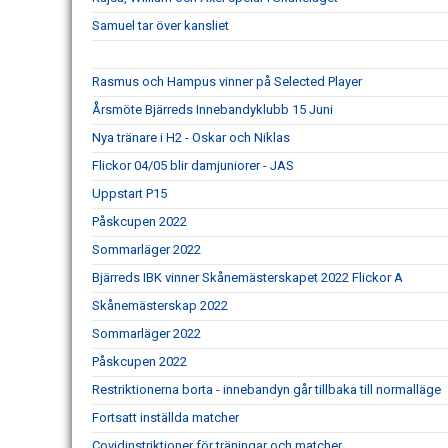
Samuel tar över kansliet
Rasmus och Hampus vinner på Selected Player
Årsmöte Bjärreds Innebandyklubb 15 Juni
Nya tränare i H2 - Oskar och Niklas
Flickor 04/05 blir damjuniorer - JAS
Uppstart P15
Påskcupen 2022
Sommarläger 2022
Bjärreds IBK vinner Skånemästerskapet 2022 Flickor A
Skånemästerskap 2022
Sommarläger 2022
Påskcupen 2022
Restriktionerna borta - innebandyn går tillbaka till normalläge
Fortsatt inställda matcher
Covidinstriktioner för träningar och matcher.