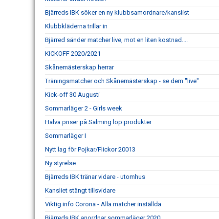
Bjärreds IBK söker en ny klubbsamordnare/kanslist
Klubbkläderna trillar in
Bjärred sänder matcher live, mot en liten kostnad....
KICKOFF 2020/2021
Skånemästerskap herrar
Träningsmatcher och Skånemästerskap - se dem "live"
Kick-off 30 Augusti
Sommarläger 2 - Girls week
Halva priser på Salming löp produkter
Sommarläger I
Nytt lag för Pojkar/Flickor 20013
Ny styrelse
Bjärreds IBK tränar vidare - utomhus
Kansliet stängt tillsvidare
Viktig info Corona - Alla matcher inställda
Bjärreds IBK anordnar sommarläger 2020