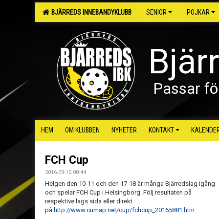
BJÄRREDS INNEBANDYKLUBB
SENIOR
POJKAR
Bjär
Passar fö
HEM
OM KLUBBEN
NYHETER
KONTAKT
KALENDE
FCH Cup
2016-09-10 08:44
Helgen den 10-11 och den 17-18 är många Bjärredslag igång
och spelar FCH Cup i Helsingborg. Följ resultaten på
respektive lags sida eller direkt
på
http://www.cumap.net/cup/fchcup_20165881.htm