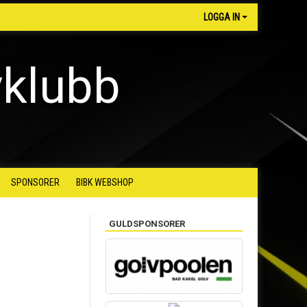
LOGGA IN
yklubb
SPONSORER
BIBK WEBSHOP
GULDSPONSORER