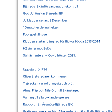
Bjärreds IBK inför vaccinationskontroll
God Jul önskar Bjärreds IBK
Julklappar senast 8 December
10 matcher denna helgen
Poolspel till tusen
Klubben startar igång lag för flickor födda 2013/2014
H2 vinner mot Eslöv
Så här hanterar vi Covid hösten 2021.
Uppstart för P14
Oliver årets ledare i kommunen
Tjejveckan var rolig, mysig och blöt
Alma, Filip och Nils-Olof till Skånelaget
Varning till alla cyklande spelare
Rapport från Årsmöte Bjärreds IBK
Gratis matteverktyg från Allakando läxhjälp till alla Bjärreds 