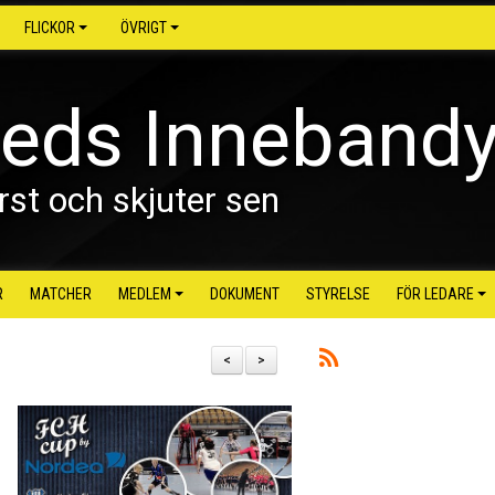
FLICKOR
ÖVRIGT
reds Inneband
rst och skjuter sen
R
MATCHER
MEDLEM
DOKUMENT
STYRELSE
FÖR LEDARE
<
>