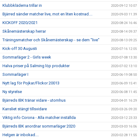
Klubbkläderna trillar in
2020-09-12 10:07
Bjärred sänder matcher live, mot en liten kostnad....
2020-09-03 11:39
KICKOFF 2020/2021
2020-08-24 16:46
Skånemästerskap herrar
2020-08-14 09:37
Träningsmatcher och Skånemästerskap - se dem "live"
2020-08-13 09:25
Kick-off 30 Augusti
2020-07-16 12:05
Sommarläger 2 - Girls week
2020-07-08 13:30
Halva priser på Salming löp produkter
2020-07-02 13:10
Sommarläger I
2020-06-19 08:50
Nytt lag för Pojkar/Flickor 20013
2020-06-09 15:41
Ny styrelse
2020-06-08 11:45
Bjärreds IBK tränar vidare - utomhus
2020-04-01 16:29
Kansliet stängt tillsvidare
2020-03-26 09:20
Viktig info Corona - Alla matcher inställda
2020-03-12 23:33
Bjärreds IBK anordnar sommarläger 2020
2020-03-03 16:06
Helgen är inbokad....
2020-02-28 11:55