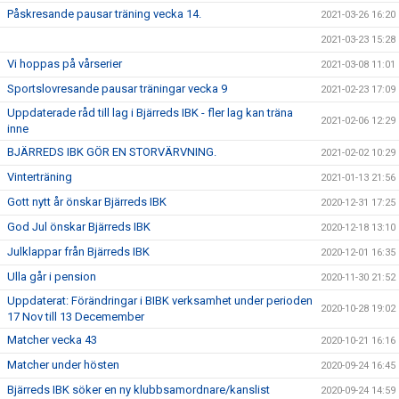
Påskresande pausar träning vecka 14.
2021-03-26 16:20
2021-03-23 15:28
Vi hoppas på vårserier
2021-03-08 11:01
Sportslovresande pausar träningar vecka 9
2021-02-23 17:09
Uppdaterade råd till lag i Bjärreds IBK - fler lag kan träna
2021-02-06 12:29
inne
BJÄRREDS IBK GÖR EN STORVÄRVNING.
2021-02-02 10:29
Vinterträning
2021-01-13 21:56
Gott nytt år önskar Bjärreds IBK
2020-12-31 17:25
God Jul önskar Bjärreds IBK
2020-12-18 13:10
Julklappar från Bjärreds IBK
2020-12-01 16:35
Ulla går i pension
2020-11-30 21:52
Uppdaterat: Förändringar i BIBK verksamhet under perioden
2020-10-28 19:02
17 Nov till 13 Decemember
Matcher vecka 43
2020-10-21 16:16
Matcher under hösten
2020-09-24 16:45
Bjärreds IBK söker en ny klubbsamordnare/kanslist
2020-09-24 14:59