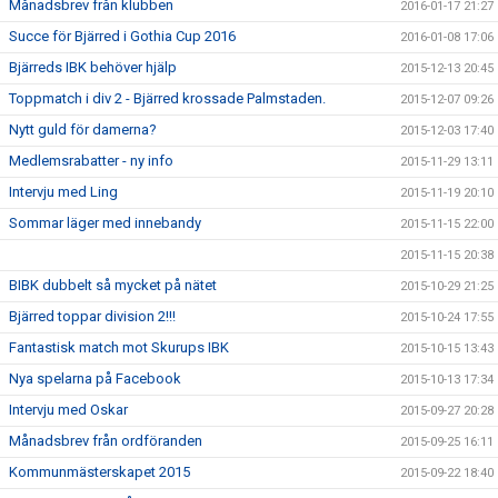
Månadsbrev från klubben
2016-01-17 21:27
Succe för Bjärred i Gothia Cup 2016
2016-01-08 17:06
Bjärreds IBK behöver hjälp
2015-12-13 20:45
Toppmatch i div 2 - Bjärred krossade Palmstaden.
2015-12-07 09:26
Nytt guld för damerna?
2015-12-03 17:40
Medlemsrabatter - ny info
2015-11-29 13:11
Intervju med Ling
2015-11-19 20:10
Sommar läger med innebandy
2015-11-15 22:00
2015-11-15 20:38
BIBK dubbelt så mycket på nätet
2015-10-29 21:25
Bjärred toppar division 2!!!
2015-10-24 17:55
Fantastisk match mot Skurups IBK
2015-10-15 13:43
Nya spelarna på Facebook
2015-10-13 17:34
Intervju med Oskar
2015-09-27 20:28
Månadsbrev från ordföranden
2015-09-25 16:11
Kommunmästerskapet 2015
2015-09-22 18:40