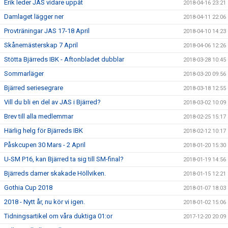
Erik leder JAS vidare uppåt
2018-04-16 23:21
Damlaget lägger ner
2018-04-11 22:06
Provträningar JAS 17-18 April
2018-04-10 14:23
Skånemästerskap 7 April
2018-04-06 12:26
Stötta Bjärreds IBK - Aftonbladet dubblar
2018-03-28 10:45
Sommarläger
2018-03-20 09:56
Bjärred seriesegrare
2018-03-18 12:55
Vill du bli en del av JAS i Bjärred?
2018-03-02 10:09
Brev till alla medlemmar
2018-02-25 15:17
Härlig helg för Bjärreds IBK
2018-02-12 10:17
Påskcupen 30 Mars - 2 April
2018-01-20 15:30
U-SM P16, kan Bjärred ta sig till SM-final?
2018-01-19 14:56
Bjärreds damer skakade Höllviken.
2018-01-15 12:21
Gothia Cup 2018
2018-01-07 18:03
2018 - Nytt år, nu kör vi igen.
2018-01-02 15:06
Tidningsartikel om våra duktiga 01:or
2017-12-20 20:09