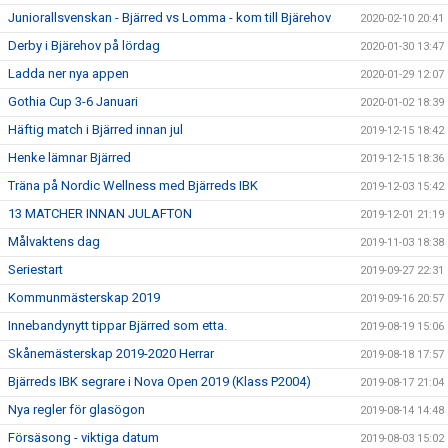
Juniorallsvenskan - Bjärred vs Lomma - kom till Bjärehov
2020-02-10 20:41
Derby i Bjärehov på lördag
2020-01-30 13:47
Ladda ner nya appen
2020-01-29 12:07
Gothia Cup 3-6 Januari
2020-01-02 18:39
Häftig match i Bjärred innan jul
2019-12-15 18:42
Henke lämnar Bjärred
2019-12-15 18:36
Träna på Nordic Wellness med Bjärreds IBK
2019-12-03 15:42
13 MATCHER INNAN JULAFTON
2019-12-01 21:19
Målvaktens dag
2019-11-03 18:38
Seriestart
2019-09-27 22:31
Kommunmästerskap 2019
2019-09-16 20:57
Innebandynytt tippar Bjärred som etta.
2019-08-19 15:06
Skånemästerskap 2019-2020 Herrar
2019-08-18 17:57
Bjärreds IBK segrare i Nova Open 2019 (Klass P2004)
2019-08-17 21:04
Nya regler för glasögon
2019-08-14 14:48
Försäsong - viktiga datum
2019-08-03 15:02