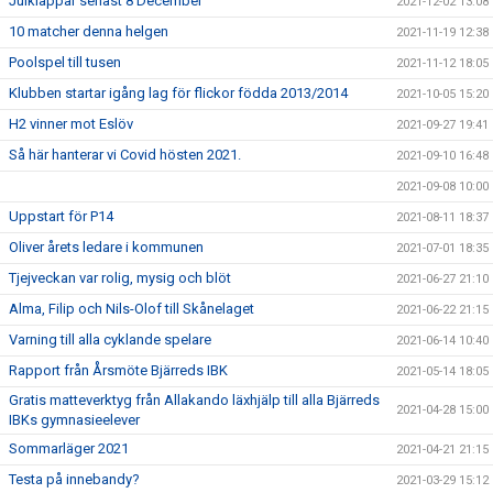
Julklappar senast 8 December
2021-12-02 13:08
10 matcher denna helgen
2021-11-19 12:38
Poolspel till tusen
2021-11-12 18:05
Klubben startar igång lag för flickor födda 2013/2014
2021-10-05 15:20
H2 vinner mot Eslöv
2021-09-27 19:41
Så här hanterar vi Covid hösten 2021.
2021-09-10 16:48
2021-09-08 10:00
Uppstart för P14
2021-08-11 18:37
Oliver årets ledare i kommunen
2021-07-01 18:35
Tjejveckan var rolig, mysig och blöt
2021-06-27 21:10
Alma, Filip och Nils-Olof till Skånelaget
2021-06-22 21:15
Varning till alla cyklande spelare
2021-06-14 10:40
Rapport från Årsmöte Bjärreds IBK
2021-05-14 18:05
Gratis matteverktyg från Allakando läxhjälp till alla Bjärreds
2021-04-28 15:00
IBKs gymnasieelever
Sommarläger 2021
2021-04-21 21:15
Testa på innebandy?
2021-03-29 15:12