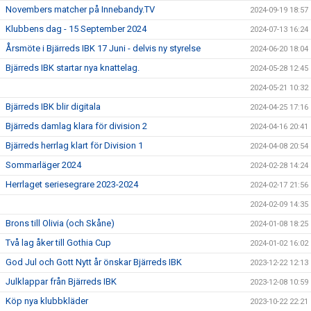
Novembers matcher på Innebandy.TV
2024-09-19 18:57
Klubbens dag - 15 September 2024
2024-07-13 16:24
Årsmöte i Bjärreds IBK 17 Juni - delvis ny styrelse
2024-06-20 18:04
Bjärreds IBK startar nya knattelag.
2024-05-28 12:45
2024-05-21 10:32
Bjärreds IBK blir digitala
2024-04-25 17:16
Bjärreds damlag klara för division 2
2024-04-16 20:41
Bjärreds herrlag klart för Division 1
2024-04-08 20:54
Sommarläger 2024
2024-02-28 14:24
Herrlaget seriesegrare 2023-2024
2024-02-17 21:56
2024-02-09 14:35
Brons till Olivia (och Skåne)
2024-01-08 18:25
Två lag åker till Gothia Cup
2024-01-02 16:02
God Jul och Gott Nytt år önskar Bjärreds IBK
2023-12-22 12:13
Julklappar från Bjärreds IBK
2023-12-08 10:59
Köp nya klubbkläder
2023-10-22 22:21