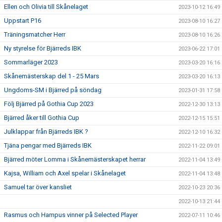
Ellen och Olivia till Skånelaget
2023-10-12 16:49
Uppstart P16
2023-08-10 16:27
Träningsmatcher Herr
2023-08-10 16:26
Ny styrelse för Bjärreds IBK
2023-06-22 17:01
Sommarläger 2023
2023-03-20 16:16
Skånemästerskap del 1 - 25 Mars
2023-03-20 16:13
Ungdoms-SM i Bjärred på söndag
2023-01-31 17:58
Följ Bjärred på Gothia Cup 2023
2022-12-30 13:13
Bjärred åker till Gothia Cup
2022-12-15 15:51
Julklappar från Bjärreds IBK ?
2022-12-10 16:32
Tjäna pengar med Bjärreds IBK
2022-11-22 09:01
Bjärred möter Lomma i Skånemästerskapet herrar
2022-11-04 13:49
Kajsa, William och Axel spelar i Skånelaget
2022-11-04 13:48
Samuel tar över kansliet
2022-10-23 20:36
2022-10-13 21:44
Rasmus och Hampus vinner på Selected Player
2022-07-11 10:46