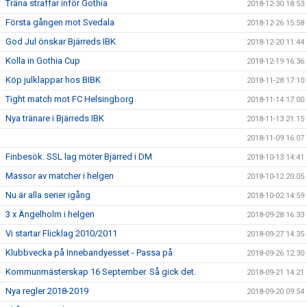
Träna straffar inför Gothia
2018-12-30 18:53
Första gången mot Svedala
2018-12-26 15:58
God Jul önskar Bjärreds IBK
2018-12-20 11:44
Kolla in Gothia Cup
2018-12-19 16:36
Köp julklappar hos BIBK
2018-11-28 17:10
Tight match mot FC Helsingborg
2018-11-14 17:00
Nya tränare i Bjärreds IBK
2018-11-13 21:15
2018-11-09 16:07
Finbesök. SSL lag möter Bjärred i DM
2018-10-13 14:41
Massor av matcher i helgen
2018-10-12 20:05
Nu är alla serier igång
2018-10-02 14:59
3 x Ängelholm i helgen
2018-09-28 16:33
Vi startar Flicklag 2010/2011
2018-09-27 14:35
Klubbvecka på Innebandyesset - Passa på
2018-09-26 12:30
Kommunmästerskap 16 September. Så gick det.
2018-09-21 14:21
Nya regler 2018-2019
2018-09-20 09:54