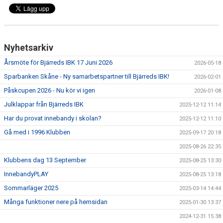
MEDLEM
DOKUMENT
Nyhetsarkiv
STYRELSE
Årsmöte för Bjärreds IBK 17 Juni 2026
2026-05-18
FÖR LEDARE
Sparbanken Skåne - Ny samarbetspartner till Bjärreds IBK!
2026-02-01
Påskcupen 2026 - Nu kör vi igen
2026-01-08
SPONSORER
Julklappar från Bjärreds IBK
2025-12-12 11:14
BIBK WEBSHOP
Har du provat innebandy i skolan?
2025-12-12 11:10
Gå med i 1996 Klubben
2025-09-17 20:18
2025-08-26 22:35
Klubbens dag 13 September
2025-08-25 13:30
InnebandyPLAY
2025-08-25 13:18
Sommarläger 2025
2025-03-14 14:44
Många funktioner nere på hemsidan
2025-01-30 13:37
2024-12-31 15:38