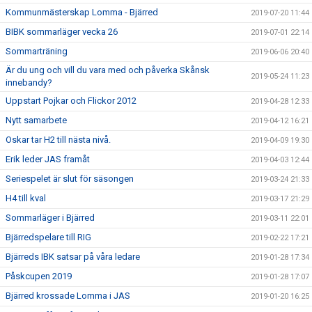
Kommunmästerskap Lomma - Bjärred
2019-07-20 11:44
BIBK sommarläger vecka 26
2019-07-01 22:14
Sommarträning
2019-06-06 20:40
Är du ung och vill du vara med och påverka Skånsk
2019-05-24 11:23
innebandy?
Uppstart Pojkar och Flickor 2012
2019-04-28 12:33
Nytt samarbete
2019-04-12 16:21
Oskar tar H2 till nästa nivå.
2019-04-09 19:30
Erik leder JAS framåt
2019-04-03 12:44
Seriespelet är slut för säsongen
2019-03-24 21:33
H4 till kval
2019-03-17 21:29
Sommarläger i Bjärred
2019-03-11 22:01
Bjärredspelare till RIG
2019-02-22 17:21
Bjärreds IBK satsar på våra ledare
2019-01-28 17:34
Påskcupen 2019
2019-01-28 17:07
Bjärred krossade Lomma i JAS
2019-01-20 16:25