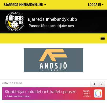
BJÄRREDS INNEBANDYKLUBB
LOGGA IN
Bjärreds Innebandyklubb
Passar först och skjuter sen
HEM
OM KLUBBEN
NYHETER
KONTAKT
2016-10-19 12:59
<
>
KALENDER
MATCHER