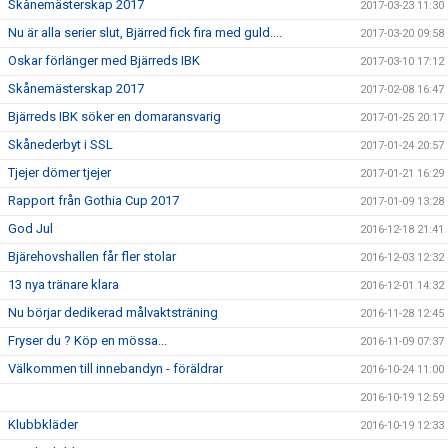
Skånemästerskap 2017
2017-03-23 11:30
Nu är alla serier slut, Bjärred fick fira med guld....
2017-03-20 09:58
Oskar förlänger med Bjärreds IBK
2017-03-10 17:12
Skånemästerskap 2017
2017-02-08 16:47
Bjärreds IBK söker en domaransvarig
2017-01-25 20:17
Skånederbyt i SSL
2017-01-24 20:57
Tjejer dömer tjejer
2017-01-21 16:29
Rapport från Gothia Cup 2017
2017-01-09 13:28
God Jul
2016-12-18 21:41
Bjärehovshallen får fler stolar
2016-12-03 12:32
13 nya tränare klara
2016-12-01 14:32
Nu börjar dedikerad målvaktsträning
2016-11-28 12:45
Fryser du ? Köp en mössa...
2016-11-09 07:37
Välkommen till innebandyn - föräldrar
2016-10-24 11:00
2016-10-19 12:59
Klubbkläder
2016-10-19 12:33