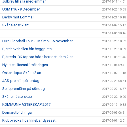
Julbrev till alla medlemmar
2017-12-11 14:01
USM P16 - 9 December
2017-11-25 15:35
Derby mot Lomma!!
2017-11-21 19:18
Skånelaget klart
2017-11-07 15:17
2017-11-06 20:16
Euro Floorball Tour - i Malmö 3-5 November
2017-10-20 10:32
Bjärehovshallen blir byggplats
2017-10-20 10:09
Bjärreds IBK toppar både herr och dam 2:an
2017-10-08 21:46
Nyheter i licensförsäkringen
2017-10-04 09:41
Oskar tippar Skåne 2:an
2017-10-02 11:18
JAS-premiär på lördag.
2017-09-29 08:34
Seriepremiärer på söndag
2017-09-27 16:57
Skånemästerskap
2017-09-22 10:00
KOMMUNMÄSTERSKAP 2017
2017-09-17 10:33
Domarutbildningar
2017-09-09 06:51
Klubbvecka hos Innebandyesset.
2017-09-01 12:01