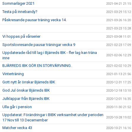
Sommarläger 2021
2021-04-21 21:15
Testa på innebandy?
2021-03-29 15:12
Påskresande pausar träning vecka 14.
2021-03-26 16:20
2021-03-23 15:28
Vi hoppas på vårserier
2021-03-08 11:01
Sportslovresande pausar träningar vecka 9
2021-02-23 17:09
Uppdaterade råd till lag i Bjärreds IBK - fler lag kan träna
2021-02-06 12:29
inne
BJÄRREDS IBK GÖR EN STORVÄRVNING.
2021-02-02 10:29
Vinterträning
2021-01-13 21:56
Gott nytt år önskar Bjärreds IBK
2020-12-31 17:25
God Jul önskar Bjärreds IBK
2020-12-18 13:10
Julklappar från Bjärreds IBK
2020-12-01 16:35
Ulla går i pension
2020-11-30 21:52
Uppdaterat: Förändringar i BIBK verksamhet under perioden
2020-10-28 19:02
17 Nov till 13 Decemember
Matcher vecka 43
2020-10-21 16:16