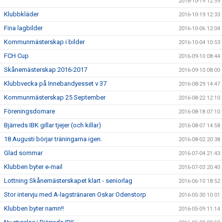
2016-10-19 12:59
Klubbkläder
2016-10-19 12:33
Fina lagbilder
2016-10-06 12:04
Kommunmästerskap i bilder
2016-10-04 10:53
FCH Cup
2016-09-10 08:44
Skånemästerskap 2016-2017
2016-09-10 08:00
Klubbvecka på Innebandyesset v 37
2016-08-29 14:47
Kommunmästerskap 25 September
2016-08-22 12:10
Föreningsdomare
2016-08-18 07:10
Bjärreds IBK gillar tjejer (och killar)
2016-08-07 14:58
18 Augusti börjar träningarna igen.
2016-08-02 20:38
Glad sommar
2016-07-04 21:43
Klubben byter e-mail
2016-07-03 20:40
Lottning Skånemästerskapet klart - seniorlag
2016-06-10 18:52
Stor intervju med A-lagstränaren Oskar Odenstorp
2016-05-30 10:01
Klubben byter namn!!
2016-05-09 11:14