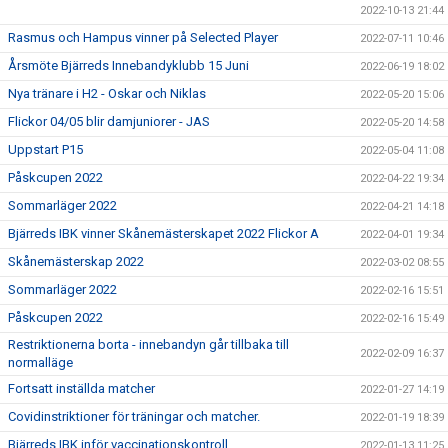
2022-10-13 21:44
Rasmus och Hampus vinner på Selected Player
2022-07-11 10:46
Årsmöte Bjärreds Innebandyklubb 15 Juni
2022-06-19 18:02
Nya tränare i H2 - Oskar och Niklas
2022-05-20 15:06
Flickor 04/05 blir damjuniorer - JAS
2022-05-20 14:58
Uppstart P15
2022-05-04 11:08
Påskcupen 2022
2022-04-22 19:34
Sommarläger 2022
2022-04-21 14:18
Bjärreds IBK vinner Skånemästerskapet 2022 Flickor A
2022-04-01 19:34
Skånemästerskap 2022
2022-03-02 08:55
Sommarläger 2022
2022-02-16 15:51
Påskcupen 2022
2022-02-16 15:49
Restriktionerna borta - innebandyn går tillbaka till
2022-02-09 16:37
normalläge
Fortsatt inställda matcher
2022-01-27 14:19
Covidinstriktioner för träningar och matcher.
2022-01-19 18:39
Bjärreds IBK inför vaccinationskontroll
2022-01-13 11:25