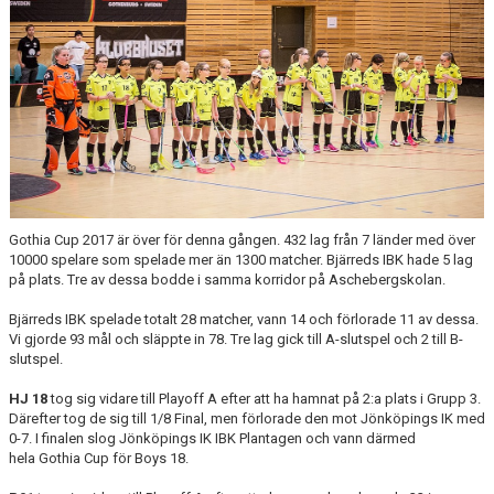
MEDLEM
DOKUMENT
STYRELSE
FÖR LEDARE
SPONSORER
Gothia Cup 2017 är över för denna gången. 432 lag från 7 länder med över
BIBK WEBSHOP
10000 spelare som spelade mer än 1300 matcher. Bjärreds IBK hade 5 lag
på plats. Tre av dessa bodde i samma korridor på Aschebergskolan.
Bjärreds IBK spelade totalt 28 matcher, vann 14 och förlorade 11 av dessa.
Vi gjorde 93 mål och släppte in 78. Tre lag gick till A-slutspel och 2 till B-
slutspel.
HJ 18
tog sig vidare till Playoff A efter att ha hamnat på 2:a plats i Grupp 3.
Därefter tog de sig till 1/8 Final, men förlorade den mot Jönköpings IK med
0-7. I finalen slog Jönköpings IK IBK Plantagen och vann därmed
hela Gothia Cup för Boys 18.