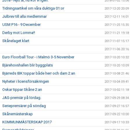
2018 - Nytt år, nu kör vi igen.
2018-01-02 15:06
Tidningsartikel om våra duktiga 01:or
2017-12-20 20:09
Julbrev till alla medlemmar
2017-12-11 14:01
USM P16 - 9 December
2017-11-25 15:35
Derby mot Lomma!!
2017-11-21 19:18
Skånelaget klart
2017-11-07 15:17
2017-11-06 20:16
Euro Floorball Tour - i Malmö 3-5 November
2017-10-20 10:32
Bjärehovshallen blir byggplats
2017-10-20 10:09
Bjärreds IBK toppar både herr och dam 2:an
2017-10-08 21:46
Nyheter i licensförsäkringen
2017-10-04 09:41
Oskar tippar Skåne 2:an
2017-10-02 11:18
JAS-premiär på lördag.
2017-09-29 08:34
Seriepremiärer på söndag
2017-09-27 16:57
Skånemästerskap
2017-09-22 10:00
KOMMUNMÄSTERSKAP 2017
2017-09-17 10:33