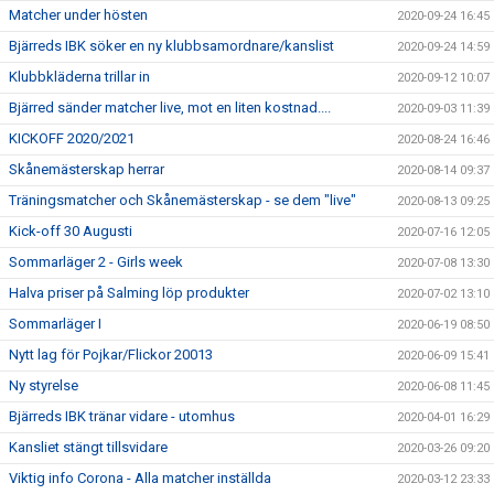
Matcher under hösten
2020-09-24 16:45
Bjärreds IBK söker en ny klubbsamordnare/kanslist
2020-09-24 14:59
Klubbkläderna trillar in
2020-09-12 10:07
Bjärred sänder matcher live, mot en liten kostnad....
2020-09-03 11:39
KICKOFF 2020/2021
2020-08-24 16:46
Skånemästerskap herrar
2020-08-14 09:37
Träningsmatcher och Skånemästerskap - se dem "live"
2020-08-13 09:25
Kick-off 30 Augusti
2020-07-16 12:05
Sommarläger 2 - Girls week
2020-07-08 13:30
Halva priser på Salming löp produkter
2020-07-02 13:10
Sommarläger I
2020-06-19 08:50
Nytt lag för Pojkar/Flickor 20013
2020-06-09 15:41
Ny styrelse
2020-06-08 11:45
Bjärreds IBK tränar vidare - utomhus
2020-04-01 16:29
Kansliet stängt tillsvidare
2020-03-26 09:20
Viktig info Corona - Alla matcher inställda
2020-03-12 23:33