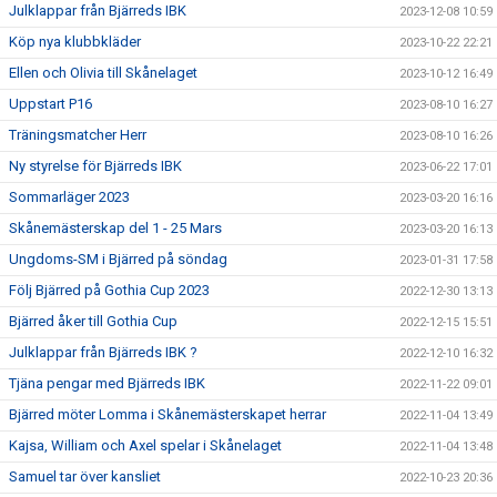
Julklappar från Bjärreds IBK
2023-12-08 10:59
Köp nya klubbkläder
2023-10-22 22:21
Ellen och Olivia till Skånelaget
2023-10-12 16:49
Uppstart P16
2023-08-10 16:27
Träningsmatcher Herr
2023-08-10 16:26
Ny styrelse för Bjärreds IBK
2023-06-22 17:01
Sommarläger 2023
2023-03-20 16:16
Skånemästerskap del 1 - 25 Mars
2023-03-20 16:13
Ungdoms-SM i Bjärred på söndag
2023-01-31 17:58
Följ Bjärred på Gothia Cup 2023
2022-12-30 13:13
Bjärred åker till Gothia Cup
2022-12-15 15:51
Julklappar från Bjärreds IBK ?
2022-12-10 16:32
Tjäna pengar med Bjärreds IBK
2022-11-22 09:01
Bjärred möter Lomma i Skånemästerskapet herrar
2022-11-04 13:49
Kajsa, William och Axel spelar i Skånelaget
2022-11-04 13:48
Samuel tar över kansliet
2022-10-23 20:36