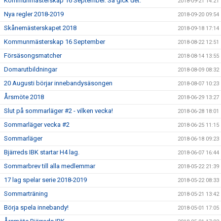
Kommunmästerskap 16 September. Så gick det.
2018-09-21 14:21
Nya regler 2018-2019
2018-09-20 09:54
Skånemästerskapet 2018
2018-09-18 17:14
Kommunmästerskap 16 September
2018-08-22 12:51
Försäsongsmatcher
2018-08-14 13:55
Domarutbildningar
2018-08-09 08:32
20 Augusti börjar innebandysäsongen
2018-08-07 10:23
Årsmöte 2018
2018-06-29 13:27
Slut på sommarläger #2 - vilken vecka!
2018-06-28 18:01
Sommarläger vecka #2
2018-06-25 11:15
Sommarläger
2018-06-18 09:23
Bjärreds IBK startar H4 lag.
2018-06-07 16:44
Sommarbrev till alla medlemmar
2018-05-22 21:39
17 lag spelar serie 2018-2019
2018-05-22 08:33
Sommarträning
2018-05-21 13:42
Börja spela innebandy!
2018-05-01 17:05