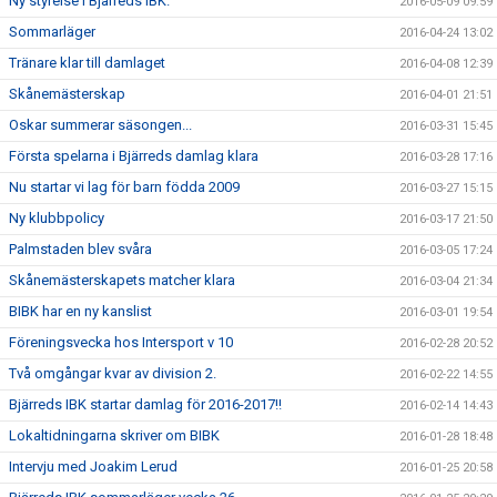
Ny styrelse i Bjärreds IBK.
2016-05-09 09:59
Sommarläger
2016-04-24 13:02
Tränare klar till damlaget
2016-04-08 12:39
Skånemästerskap
2016-04-01 21:51
Oskar summerar säsongen...
2016-03-31 15:45
Första spelarna i Bjärreds damlag klara
2016-03-28 17:16
Nu startar vi lag för barn födda 2009
2016-03-27 15:15
Ny klubbpolicy
2016-03-17 21:50
Palmstaden blev svåra
2016-03-05 17:24
Skånemästerskapets matcher klara
2016-03-04 21:34
BIBK har en ny kanslist
2016-03-01 19:54
Föreningsvecka hos Intersport v 10
2016-02-28 20:52
Två omgångar kvar av division 2.
2016-02-22 14:55
Bjärreds IBK startar damlag för 2016-2017!!
2016-02-14 14:43
Lokaltidningarna skriver om BIBK
2016-01-28 18:48
Intervju med Joakim Lerud
2016-01-25 20:58