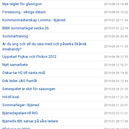
Nya regler för glasögon
2019-08-14 14:48
Försäsong - viktiga datum
2019-08-03 15:02
Kommunmästerskap Lomma - Bjärred
2019-07-20 11:44
BIBK sommarläger vecka 26
2019-07-01 22:14
Sommarträning
2019-06-06 20:40
Är du ung och vill du vara med och påverka Skånsk
2019-05-24 11:23
innebandy?
Uppstart Pojkar och Flickor 2012
2019-04-28 12:33
Nytt samarbete
2019-04-12 16:21
Oskar tar H2 till nästa nivå.
2019-04-09 19:30
Erik leder JAS framåt
2019-04-03 12:44
Seriespelet är slut för säsongen
2019-03-24 21:33
H4 till kval
2019-03-17 21:29
Sommarläger i Bjärred
2019-03-11 22:01
Bjärredspelare till RIG
2019-02-22 17:21
Bjärreds IBK satsar på våra ledare
2019-01-28 17:34