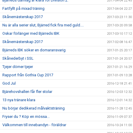
Bjärreds damlag är klara för Division 2.
2017-04-04 22:45
Fartfyllt på mixad träning
2017-04-04 22:27
Skånemästerskap 2017
2017-03-23 11:30
Nu är alla serier slut, Bjärred fick fira med guld....
2017-03-20 09:58
Oskar förlänger med Bjärreds IBK
2017-03-10 17:12
Skånemästerskap 2017
2017-02-08 16:47
Bjärreds IBK söker en domaransvarig
2017-01-25 20:17
Skånederbyt i SSL
2017-01-24 20:57
Tjejer dömer tjejer
2017-01-21 16:29
Rapport från Gothia Cup 2017
2017-01-09 13:28
God Jul
2016-12-18 21:41
Bjärehovshallen får fler stolar
2016-12-03 12:32
13 nya tränare klara
2016-12-01 14:32
Nu börjar dedikerad målvaktsträning
2016-11-28 12:45
Fryser du ? Köp en mössa...
2016-11-09 07:37
Välkommen till innebandyn - föräldrar
2016-10-24 11:00