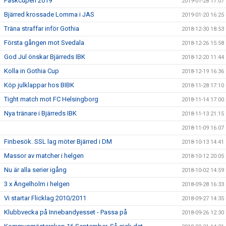
Påskcupen 2019
2019-01-28 17:07
Bjärred krossade Lomma i JAS
2019-01-20 16:25
Träna straffar inför Gothia
2018-12-30 18:53
Första gången mot Svedala
2018-12-26 15:58
God Jul önskar Bjärreds IBK
2018-12-20 11:44
Kolla in Gothia Cup
2018-12-19 16:36
Köp julklappar hos BIBK
2018-11-28 17:10
Tight match mot FC Helsingborg
2018-11-14 17:00
Nya tränare i Bjärreds IBK
2018-11-13 21:15
2018-11-09 16:07
Finbesök. SSL lag möter Bjärred i DM
2018-10-13 14:41
Massor av matcher i helgen
2018-10-12 20:05
Nu är alla serier igång
2018-10-02 14:59
3 x Ängelholm i helgen
2018-09-28 16:33
Vi startar Flicklag 2010/2011
2018-09-27 14:35
Klubbvecka på Innebandyesset - Passa på
2018-09-26 12:30