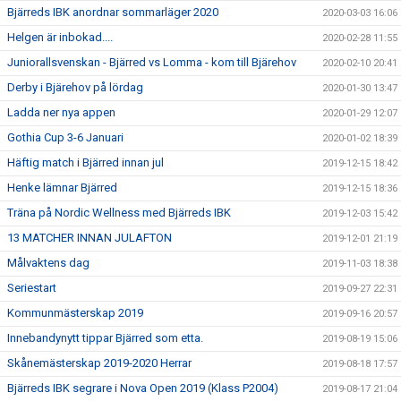
Bjärreds IBK anordnar sommarläger 2020
2020-03-03 16:06
Helgen är inbokad....
2020-02-28 11:55
Juniorallsvenskan - Bjärred vs Lomma - kom till Bjärehov
2020-02-10 20:41
Derby i Bjärehov på lördag
2020-01-30 13:47
Ladda ner nya appen
2020-01-29 12:07
Gothia Cup 3-6 Januari
2020-01-02 18:39
Häftig match i Bjärred innan jul
2019-12-15 18:42
Henke lämnar Bjärred
2019-12-15 18:36
Träna på Nordic Wellness med Bjärreds IBK
2019-12-03 15:42
13 MATCHER INNAN JULAFTON
2019-12-01 21:19
Målvaktens dag
2019-11-03 18:38
Seriestart
2019-09-27 22:31
Kommunmästerskap 2019
2019-09-16 20:57
Innebandynytt tippar Bjärred som etta.
2019-08-19 15:06
Skånemästerskap 2019-2020 Herrar
2019-08-18 17:57
Bjärreds IBK segrare i Nova Open 2019 (Klass P2004)
2019-08-17 21:04