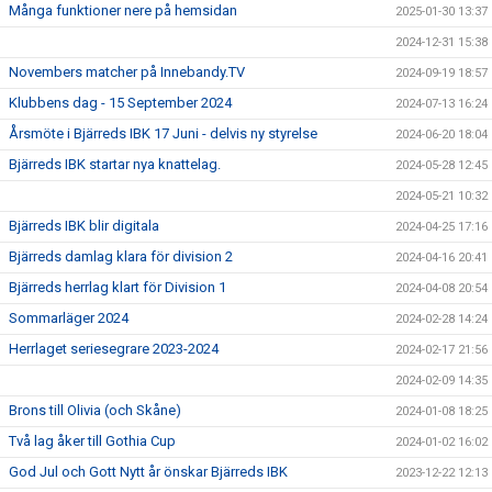
Många funktioner nere på hemsidan
2025-01-30 13:37
2024-12-31 15:38
Novembers matcher på Innebandy.TV
2024-09-19 18:57
Klubbens dag - 15 September 2024
2024-07-13 16:24
Årsmöte i Bjärreds IBK 17 Juni - delvis ny styrelse
2024-06-20 18:04
Bjärreds IBK startar nya knattelag.
2024-05-28 12:45
2024-05-21 10:32
Bjärreds IBK blir digitala
2024-04-25 17:16
Bjärreds damlag klara för division 2
2024-04-16 20:41
Bjärreds herrlag klart för Division 1
2024-04-08 20:54
Sommarläger 2024
2024-02-28 14:24
Herrlaget seriesegrare 2023-2024
2024-02-17 21:56
2024-02-09 14:35
Brons till Olivia (och Skåne)
2024-01-08 18:25
Två lag åker till Gothia Cup
2024-01-02 16:02
God Jul och Gott Nytt år önskar Bjärreds IBK
2023-12-22 12:13