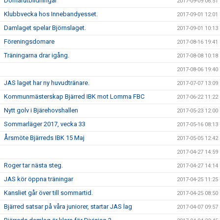
Domarutbildningar
2017-09-09 06:51
Klubbvecka hos Innebandyesset.
2017-09-01 12:01
Damlaget spelar Björnslaget.
2017-09-01 10:13
Föreningsdomare
2017-08-16 19:41
Träningarna drar igång.
2017-08-08 10:18
2017-08-06 19:40
JAS laget har ny huvudtränare.
2017-07-07 13:09
Kommunmästerskap Bjärred IBK mot Lomma FBC
2017-06-22 11:22
Nytt golv i Bjärehovshallen
2017-05-23 12:00
Sommarläger 2017, vecka 33
2017-05-16 08:13
Årsmöte Bjärreds IBK 15 Maj
2017-05-05 12:42
2017-04-27 14:59
Roger tar nästa steg.
2017-04-27 14:14
JAS kör öppna träningar
2017-04-25 11:25
Kansliet går över till sommartid.
2017-04-25 08:50
Bjärred satsar på våra juniorer, startar JAS lag
2017-04-07 09:57