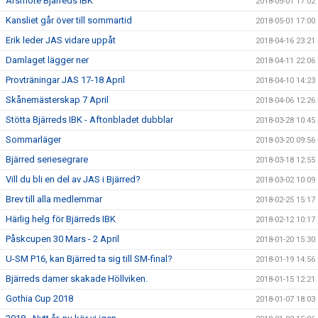
Årsmöte Bjärreds IBK
2018-05-01 17:02
Kansliet går över till sommartid
2018-05-01 17:00
Erik leder JAS vidare uppåt
2018-04-16 23:21
Damlaget lägger ner
2018-04-11 22:06
Provträningar JAS 17-18 April
2018-04-10 14:23
Skånemästerskap 7 April
2018-04-06 12:26
Stötta Bjärreds IBK - Aftonbladet dubblar
2018-03-28 10:45
Sommarläger
2018-03-20 09:56
Bjärred seriesegrare
2018-03-18 12:55
Vill du bli en del av JAS i Bjärred?
2018-03-02 10:09
Brev till alla medlemmar
2018-02-25 15:17
Härlig helg för Bjärreds IBK
2018-02-12 10:17
Påskcupen 30 Mars - 2 April
2018-01-20 15:30
U-SM P16, kan Bjärred ta sig till SM-final?
2018-01-19 14:56
Bjärreds damer skakade Höllviken.
2018-01-15 12:21
Gothia Cup 2018
2018-01-07 18:03