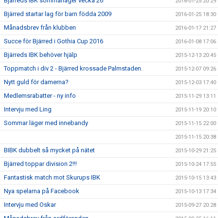
Bjärreds IBK sommarläger vecka 26
2016-01-25 20:29
Bjärred startar lag för barn födda 2009
2016-01-25 18:30
Månadsbrev från klubben
2016-01-17 21:27
Succe för Bjärred i Gothia Cup 2016
2016-01-08 17:06
Bjärreds IBK behöver hjälp
2015-12-13 20:45
Toppmatch i div 2 - Bjärred krossade Palmstaden.
2015-12-07 09:26
Nytt guld för damerna?
2015-12-03 17:40
Medlemsrabatter - ny info
2015-11-29 13:11
Intervju med Ling
2015-11-19 20:10
Sommar läger med innebandy
2015-11-15 22:00
2015-11-15 20:38
BIBK dubbelt så mycket på nätet
2015-10-29 21:25
Bjärred toppar division 2!!!
2015-10-24 17:55
Fantastisk match mot Skurups IBK
2015-10-15 13:43
Nya spelarna på Facebook
2015-10-13 17:34
Intervju med Oskar
2015-09-27 20:28