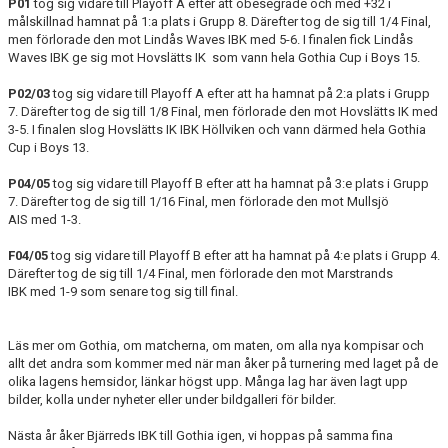
P01
tog sig vidare till Playoff A efter att obesegrade och med +32 i
målskillnad hamnat på 1:a plats i Grupp 8. Därefter tog de sig till 1/4 Final,
men förlorade den mot Lindås Waves IBK med 5-6. I finalen fick Lindås
Waves IBK ge sig mot Hovslätts IK som vann hela Gothia Cup i Boys 15.
P02/03
tog sig vidare till Playoff A efter att ha hamnat på 2:a plats i Grupp
7. Därefter tog de sig till 1/8 Final, men förlorade den mot Hovslätts IK med
3-5. I finalen slog Hovslätts IK IBK Höllviken och vann därmed hela Gothia
Cup i Boys 13.
P04/05
tog sig vidare till Playoff B efter att ha hamnat på 3:e plats i Grupp
7. Därefter tog de sig till 1/16 Final, men förlorade den mot Mullsjö
AIS med 1-3.
F04/05
tog sig vidare till Playoff B efter att ha hamnat på 4:e plats i Grupp 4.
Därefter tog de sig till 1/4 Final, men förlorade den mot Marstrands
IBK med 1-9 som senare tog sig till final.
Läs mer om Gothia, om matcherna, om maten, om alla nya kompisar och
allt det andra som kommer med när man åker på turnering med laget på de
olika lagens hemsidor, länkar högst upp. Många lag har även lagt upp
bilder, kolla under nyheter eller under bildgalleri för bilder.
Nästa år åker Bjärreds IBK till Gothia igen, vi hoppas på samma fina