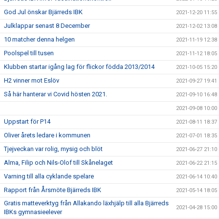
God Jul önskar Bjärreds IBK
2021-12-20 11:55
Julklappar senast 8 December
2021-12-02 13:08
10 matcher denna helgen
2021-11-19 12:38
Poolspel till tusen
2021-11-12 18:05
Klubben startar igång lag för flickor födda 2013/2014
2021-10-05 15:20
H2 vinner mot Eslöv
2021-09-27 19:41
Så här hanterar vi Covid hösten 2021.
2021-09-10 16:48
2021-09-08 10:00
Uppstart för P14
2021-08-11 18:37
Oliver årets ledare i kommunen
2021-07-01 18:35
Tjejveckan var rolig, mysig och blöt
2021-06-27 21:10
Alma, Filip och Nils-Olof till Skånelaget
2021-06-22 21:15
Varning till alla cyklande spelare
2021-06-14 10:40
Rapport från Årsmöte Bjärreds IBK
2021-05-14 18:05
Gratis matteverktyg från Allakando läxhjälp till alla Bjärreds
2021-04-28 15:00
IBKs gymnasieelever