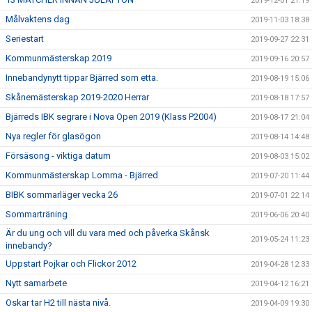
2019-12-01 21:19
Målvaktens dag
2019-11-03 18:38
Seriestart
2019-09-27 22:31
Kommunmästerskap 2019
2019-09-16 20:57
Innebandynytt tippar Bjärred som etta.
2019-08-19 15:06
Skånemästerskap 2019-2020 Herrar
2019-08-18 17:57
Bjärreds IBK segrare i Nova Open 2019 (Klass P2004)
2019-08-17 21:04
Nya regler för glasögon
2019-08-14 14:48
Försäsong - viktiga datum
2019-08-03 15:02
Kommunmästerskap Lomma - Bjärred
2019-07-20 11:44
BIBK sommarläger vecka 26
2019-07-01 22:14
Sommarträning
2019-06-06 20:40
Är du ung och vill du vara med och påverka Skånsk
2019-05-24 11:23
innebandy?
Uppstart Pojkar och Flickor 2012
2019-04-28 12:33
Nytt samarbete
2019-04-12 16:21
Oskar tar H2 till nästa nivå.
2019-04-09 19:30