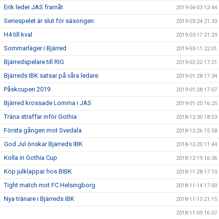
Erik leder JAS framåt
2019-04-03 12:44
Seriespelet är slut för säsongen
2019-03-24 21:33
H4 till kval
2019-03-17 21:29
Sommarläger i Bjärred
2019-03-11 22:01
Bjärredspelare till RIG
2019-02-22 17:21
Bjärreds IBK satsar på våra ledare
2019-01-28 17:34
Påskcupen 2019
2019-01-28 17:07
Bjärred krossade Lomma i JAS
2019-01-20 16:25
Träna straffar inför Gothia
2018-12-30 18:53
Första gången mot Svedala
2018-12-26 15:58
God Jul önskar Bjärreds IBK
2018-12-20 11:44
Kolla in Gothia Cup
2018-12-19 16:36
Köp julklappar hos BIBK
2018-11-28 17:10
Tight match mot FC Helsingborg
2018-11-14 17:00
Nya tränare i Bjärreds IBK
2018-11-13 21:15
2018-11-09 16:07