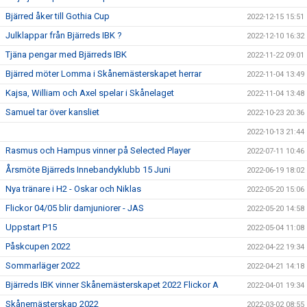
Bjärred åker till Gothia Cup
2022-12-15 15:51
Julklappar från Bjärreds IBK ?
2022-12-10 16:32
Tjäna pengar med Bjärreds IBK
2022-11-22 09:01
Bjärred möter Lomma i Skånemästerskapet herrar
2022-11-04 13:49
Kajsa, William och Axel spelar i Skånelaget
2022-11-04 13:48
Samuel tar över kansliet
2022-10-23 20:36
2022-10-13 21:44
Rasmus och Hampus vinner på Selected Player
2022-07-11 10:46
Årsmöte Bjärreds Innebandyklubb 15 Juni
2022-06-19 18:02
Nya tränare i H2 - Oskar och Niklas
2022-05-20 15:06
Flickor 04/05 blir damjuniorer - JAS
2022-05-20 14:58
Uppstart P15
2022-05-04 11:08
Påskcupen 2022
2022-04-22 19:34
Sommarläger 2022
2022-04-21 14:18
Bjärreds IBK vinner Skånemästerskapet 2022 Flickor A
2022-04-01 19:34
Skånemästerskap 2022
2022-03-02 08:55