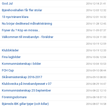
God Jul
2016-12-18 21:41
Bjärehovshallen får fler stolar
2016-12-03 12:32
13 nya tränare klara
2016-12-01 14:32
Nu börjar dedikerad målvaktsträning
2016-11-28 12:45
Fryser du ? Köp en mössa...
2016-11-09 07:37
Välkommen till innebandyn - föräldrar
2016-10-24 11:00
2016-10-19 12:59
Klubbkläder
2016-10-19 12:33
Fina lagbilder
2016-10-06 12:04
Kommunmästerskap i bilder
2016-10-04 10:53
FCH Cup
2016-09-10 08:44
Skånemästerskap 2016-2017
2016-09-10 08:00
Klubbvecka på Innebandyesset v 37
2016-08-29 14:47
Kommunmästerskap 25 September
2016-08-22 12:10
Föreningsdomare
2016-08-18 07:10
Bjärreds IBK gillar tjejer (och killar)
2016-08-07 14:58