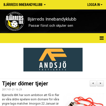
BJÄRREDS INNEBANDYKLUBB
LOGGA IN
Bjärreds Innebandyklubb
Passar först och skjuter sen
HEM
OM KLUBBEN
NYHETER
KONTAKT
Tjejer dömer tjejer
<
>
KALENDER
2017-01-21 16:29
Bjärreds IBK har som ambition att få in fler
MATCHER
av våra äldre spelare som domare för våra
yngre lags matcher. Imorgon 22 Januari är