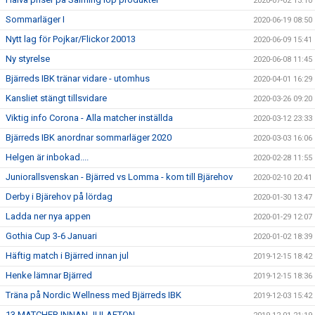
2020-07-02 13:10
Sommarläger I
2020-06-19 08:50
Nytt lag för Pojkar/Flickor 20013
2020-06-09 15:41
Ny styrelse
2020-06-08 11:45
Bjärreds IBK tränar vidare - utomhus
2020-04-01 16:29
Kansliet stängt tillsvidare
2020-03-26 09:20
Viktig info Corona - Alla matcher inställda
2020-03-12 23:33
Bjärreds IBK anordnar sommarläger 2020
2020-03-03 16:06
Helgen är inbokad....
2020-02-28 11:55
Juniorallsvenskan - Bjärred vs Lomma - kom till Bjärehov
2020-02-10 20:41
Derby i Bjärehov på lördag
2020-01-30 13:47
Ladda ner nya appen
2020-01-29 12:07
Gothia Cup 3-6 Januari
2020-01-02 18:39
Häftig match i Bjärred innan jul
2019-12-15 18:42
Henke lämnar Bjärred
2019-12-15 18:36
Träna på Nordic Wellness med Bjärreds IBK
2019-12-03 15:42
13 MATCHER INNAN JULAFTON