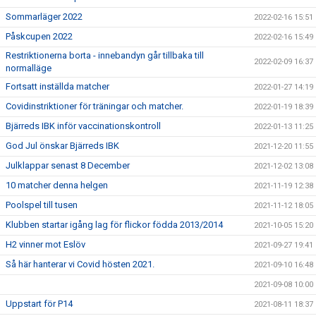
Sommarläger 2022
2022-02-16 15:51
Påskcupen 2022
2022-02-16 15:49
Restriktionerna borta - innebandyn går tillbaka till
2022-02-09 16:37
normalläge
Fortsatt inställda matcher
2022-01-27 14:19
Covidinstriktioner för träningar och matcher.
2022-01-19 18:39
Bjärreds IBK inför vaccinationskontroll
2022-01-13 11:25
God Jul önskar Bjärreds IBK
2021-12-20 11:55
Julklappar senast 8 December
2021-12-02 13:08
10 matcher denna helgen
2021-11-19 12:38
Poolspel till tusen
2021-11-12 18:05
Klubben startar igång lag för flickor födda 2013/2014
2021-10-05 15:20
H2 vinner mot Eslöv
2021-09-27 19:41
Så här hanterar vi Covid hösten 2021.
2021-09-10 16:48
2021-09-08 10:00
Uppstart för P14
2021-08-11 18:37