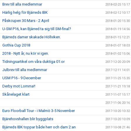
Brev till alla medlemmar
2018-02-25 15:17
Härlig helg för Bjärreds IBK
2018-02-12 10:17
Påskcupen 30 Mars - 2 April
2018-01-20 15:30
U-SM P16, kan Bjärred ta sig till SM-final?
2018-01-19 14:56
Bjärreds damer skakade Höllviken.
2018-01-15 12:21
Gothia Cup 2018
2018-01-07 18:03
2018 - Nytt år, nu kör vi igen.
2018-01-02 15:06
Tidningsartikel om våra duktiga 01:or
2017-12-20 20:09
Julbrev till alla medlemmar
2017-12-11 14:01
USM P16 - 9 December
2017-11-25 15:35
Derby mot Lomma!!
2017-11-21 19:18
Skånelaget klart
2017-11-07 15:17
2017-11-06 20:16
Euro Floorball Tour - i Malmö 3-5 November
2017-10-20 10:32
Bjärehovshallen blir byggplats
2017-10-20 10:09
Bjärreds IBK toppar både herr och dam 2:an
2017-10-08 21:46