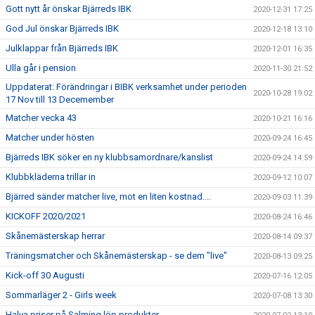
Gott nytt år önskar Bjärreds IBK
2020-12-31 17:25
God Jul önskar Bjärreds IBK
2020-12-18 13:10
Julklappar från Bjärreds IBK
2020-12-01 16:35
Ulla går i pension
2020-11-30 21:52
Uppdaterat: Förändringar i BIBK verksamhet under perioden
2020-10-28 19:02
17 Nov till 13 Decemember
Matcher vecka 43
2020-10-21 16:16
Matcher under hösten
2020-09-24 16:45
Bjärreds IBK söker en ny klubbsamordnare/kanslist
2020-09-24 14:59
Klubbkläderna trillar in
2020-09-12 10:07
Bjärred sänder matcher live, mot en liten kostnad....
2020-09-03 11:39
KICKOFF 2020/2021
2020-08-24 16:46
Skånemästerskap herrar
2020-08-14 09:37
Träningsmatcher och Skånemästerskap - se dem "live"
2020-08-13 09:25
Kick-off 30 Augusti
2020-07-16 12:05
Sommarläger 2 - Girls week
2020-07-08 13:30
Halva priser på Salming löp produkter