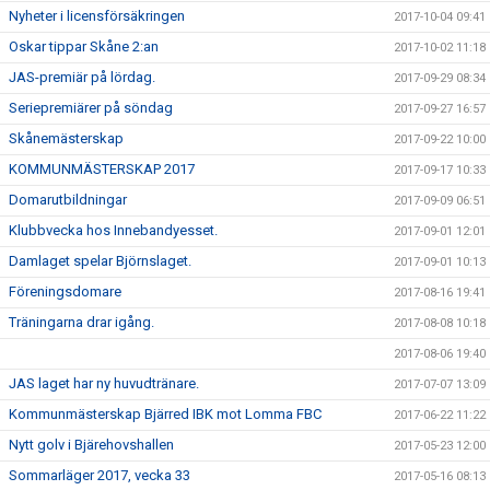
Nyheter i licensförsäkringen
2017-10-04 09:41
Oskar tippar Skåne 2:an
2017-10-02 11:18
JAS-premiär på lördag.
2017-09-29 08:34
Seriepremiärer på söndag
2017-09-27 16:57
Skånemästerskap
2017-09-22 10:00
KOMMUNMÄSTERSKAP 2017
2017-09-17 10:33
Domarutbildningar
2017-09-09 06:51
Klubbvecka hos Innebandyesset.
2017-09-01 12:01
Damlaget spelar Björnslaget.
2017-09-01 10:13
Föreningsdomare
2017-08-16 19:41
Träningarna drar igång.
2017-08-08 10:18
2017-08-06 19:40
JAS laget har ny huvudtränare.
2017-07-07 13:09
Kommunmästerskap Bjärred IBK mot Lomma FBC
2017-06-22 11:22
Nytt golv i Bjärehovshallen
2017-05-23 12:00
Sommarläger 2017, vecka 33
2017-05-16 08:13