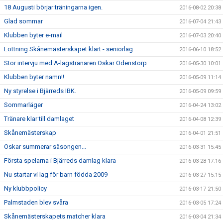
18 Augusti börjar träningarna igen.
2016-08-02 20:38
Glad sommar
2016-07-04 21:43
Klubben byter e-mail
2016-07-03 20:40
Lottning Skånemästerskapet klart - seniorlag
2016-06-10 18:52
Stor intervju med A-lagstränaren Oskar Odenstorp
2016-05-30 10:01
Klubben byter namn!!
2016-05-09 11:14
Ny styrelse i Bjärreds IBK.
2016-05-09 09:59
Sommarläger
2016-04-24 13:02
Tränare klar till damlaget
2016-04-08 12:39
Skånemästerskap
2016-04-01 21:51
Oskar summerar säsongen...
2016-03-31 15:45
Första spelarna i Bjärreds damlag klara
2016-03-28 17:16
Nu startar vi lag för barn födda 2009
2016-03-27 15:15
Ny klubbpolicy
2016-03-17 21:50
Palmstaden blev svåra
2016-03-05 17:24
Skånemästerskapets matcher klara
2016-03-04 21:34