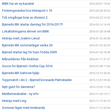
BIBK har en ny kanslist
2016-03-01 19:54
Föreningsvecka hos Intersport v 10
2016-02-28 20:52
Två omgångar kvar av division 2.
2016-02-22 14:55
Bjärreds IBK startar damlag för 2016-2017!!
2016-02-14 14:43
Lokaltidningarna skriver om BIBK
2016-01-28 18:48
Intervju med Joakim Lerud
2016-01-25 20:58
Bjärreds IBK sommarläger vecka 26
2016-01-25 20:29
Bjärred startar lag för barn födda 2009
2016-01-25 18:30
Månadsbrev från klubben
2016-01-17 21:27
Succe för Bjärred i Gothia Cup 2016
2016-01-08 17:06
Bjärreds IBK behöver hjälp
2015-12-13 20:45
Toppmatch i div 2 - Bjärred krossade Palmstaden.
2015-12-07 09:26
Nytt guld för damerna?
2015-12-03 17:40
Medlemsrabatter - ny info
2015-11-29 13:11
Intervju med Ling
2015-11-19 20:10
Sommar läger med innebandy
2015-11-15 22:00