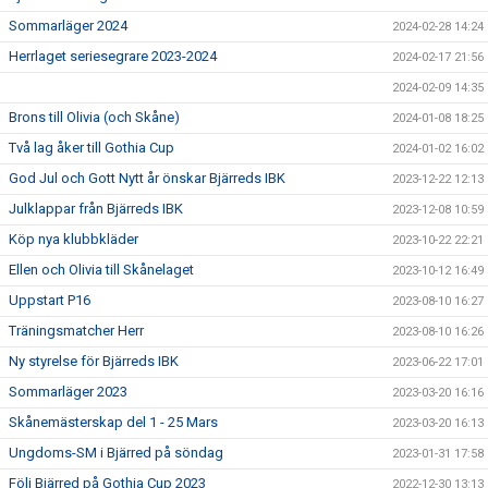
Sommarläger 2024
2024-02-28 14:24
Herrlaget seriesegrare 2023-2024
2024-02-17 21:56
2024-02-09 14:35
Brons till Olivia (och Skåne)
2024-01-08 18:25
Två lag åker till Gothia Cup
2024-01-02 16:02
God Jul och Gott Nytt år önskar Bjärreds IBK
2023-12-22 12:13
Julklappar från Bjärreds IBK
2023-12-08 10:59
Köp nya klubbkläder
2023-10-22 22:21
Ellen och Olivia till Skånelaget
2023-10-12 16:49
Uppstart P16
2023-08-10 16:27
Träningsmatcher Herr
2023-08-10 16:26
Ny styrelse för Bjärreds IBK
2023-06-22 17:01
Sommarläger 2023
2023-03-20 16:16
Skånemästerskap del 1 - 25 Mars
2023-03-20 16:13
Ungdoms-SM i Bjärred på söndag
2023-01-31 17:58
Följ Bjärred på Gothia Cup 2023
2022-12-30 13:13