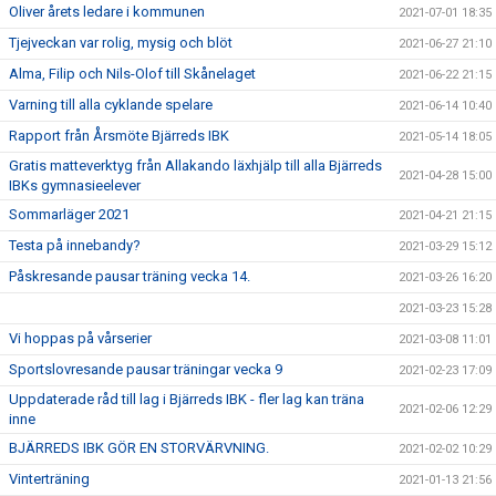
Oliver årets ledare i kommunen
2021-07-01 18:35
Tjejveckan var rolig, mysig och blöt
2021-06-27 21:10
Alma, Filip och Nils-Olof till Skånelaget
2021-06-22 21:15
Varning till alla cyklande spelare
2021-06-14 10:40
Rapport från Årsmöte Bjärreds IBK
2021-05-14 18:05
Gratis matteverktyg från Allakando läxhjälp till alla Bjärreds
2021-04-28 15:00
IBKs gymnasieelever
Sommarläger 2021
2021-04-21 21:15
Testa på innebandy?
2021-03-29 15:12
Påskresande pausar träning vecka 14.
2021-03-26 16:20
2021-03-23 15:28
Vi hoppas på vårserier
2021-03-08 11:01
Sportslovresande pausar träningar vecka 9
2021-02-23 17:09
Uppdaterade råd till lag i Bjärreds IBK - fler lag kan träna
2021-02-06 12:29
inne
BJÄRREDS IBK GÖR EN STORVÄRVNING.
2021-02-02 10:29
Vinterträning
2021-01-13 21:56