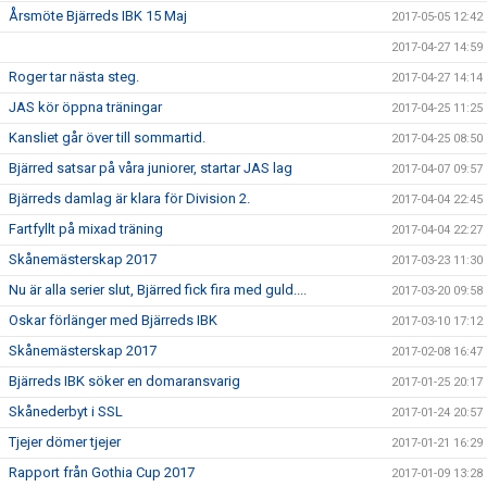
Årsmöte Bjärreds IBK 15 Maj
2017-05-05 12:42
2017-04-27 14:59
Roger tar nästa steg.
2017-04-27 14:14
JAS kör öppna träningar
2017-04-25 11:25
Kansliet går över till sommartid.
2017-04-25 08:50
Bjärred satsar på våra juniorer, startar JAS lag
2017-04-07 09:57
Bjärreds damlag är klara för Division 2.
2017-04-04 22:45
Fartfyllt på mixad träning
2017-04-04 22:27
Skånemästerskap 2017
2017-03-23 11:30
Nu är alla serier slut, Bjärred fick fira med guld....
2017-03-20 09:58
Oskar förlänger med Bjärreds IBK
2017-03-10 17:12
Skånemästerskap 2017
2017-02-08 16:47
Bjärreds IBK söker en domaransvarig
2017-01-25 20:17
Skånederbyt i SSL
2017-01-24 20:57
Tjejer dömer tjejer
2017-01-21 16:29
Rapport från Gothia Cup 2017
2017-01-09 13:28