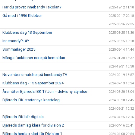
Har du provat innebandy i skolan?
2025-12-12 11:10
Gå med i 1996 Klubben
2025-09-17 20:18
2025-08-26 22:35
Klubbens dag 13 September
2025-08-25 13:30
InnebandyPLAY
2025-08-25 13:18
Sommarläger 2025
2025-03-14 14:44
Många funktioner nere på hemsidan
2025-01-30 13:37
2024-12-31 15:38
Novembers matcher på Innebandy.TV
2024-09-19 18:57
Klubbens dag - 15 September 2024
2024-07-13 16:24
Årsmöte i Bjärreds IBK 17 Juni - delvis ny styrelse
2024-06-20 18:04
Bjärreds IBK startar nya knattelag.
2024-05-28 12:45
2024-05-21 10:32
Bjärreds IBK blir digitala
2024-04-25 17:16
Bjärreds damlag klara för division 2
2024-04-16 20:41
Bjärreds herrlag klart för Division 1
2024-04-08 20:54