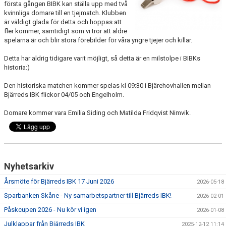
första gången BIBK kan ställa upp med två
MEDLEM
kvinnliga domare till en tjejmatch. Klubben
är väldigt glada för detta och hoppas att
DOKUMENT
fler kommer, samtidigt som vi tror att äldre
spelarna är och blir stora förebilder för våra yngre tjejer och killar.
STYRELSE
Detta har aldrig tidigare varit möjligt, så detta är en milstolpe i BIBKs
historia:)
FÖR LEDARE
Den historiska matchen kommer spelas kl 09:30 i Bjärehovhallen mellan
Bjärreds IBK flickor 04/05 och Engelholm.
SPONSORER
Domare kommer vara Emilia Siding och Matilda Fridqvist Nimvik.
BIBK WEBSHOP
Nyhetsarkiv
Årsmöte för Bjärreds IBK 17 Juni 2026
2026-05-18
Sparbanken Skåne - Ny samarbetspartner till Bjärreds IBK!
2026-02-01
Påskcupen 2026 - Nu kör vi igen
2026-01-08
Julklappar från Bjärreds IBK
2025-12-12 11:14