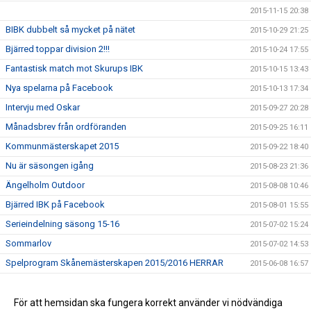
2015-11-15 20:38
BIBK dubbelt så mycket på nätet
2015-10-29 21:25
Bjärred toppar division 2!!!
2015-10-24 17:55
Fantastisk match mot Skurups IBK
2015-10-15 13:43
Nya spelarna på Facebook
2015-10-13 17:34
Intervju med Oskar
2015-09-27 20:28
Månadsbrev från ordföranden
2015-09-25 16:11
Kommunmästerskapet 2015
2015-09-22 18:40
Nu är säsongen igång
2015-08-23 21:36
Ängelholm Outdoor
2015-08-08 10:46
Bjärred IBK på Facebook
2015-08-01 15:55
Serieindelning säsong 15-16
2015-07-02 15:24
Sommarlov
2015-07-02 14:53
Spelprogram Skånemästerskapen 2015/2016 HERRAR
2015-06-08 16:57
Ny tränare för A-laget
2015-05-19 15:54
Ny kanslist till BIBK!
För att hemsidan ska fungera korrekt använder vi nödvändiga
2015-05-13 11:43