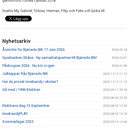
genomförs i Umeå i januari 2018.
Grattis My, Gabriel, Tobias, Herman, Filip och Felix och lycka till
Nyhetsarkiv
Årsmöte för Bjärreds IBK 17 Juni 2026
2026-05-18
Sparbanken Skåne - Ny samarbetspartner till Bjärreds IBK!
2026-02-01
Påskcupen 2026 - Nu kör vi igen
2026-01-08
Julklappar från Bjärreds IBK
2025-12-12 11:14
Har du provat innebandy i skolan?
2025-12-12 11:10
Gå med i 1996 Klubben
2025-09-17 20:18
2025-08-26 22:35
Klubbens dag 13 September
2025-08-25 13:30
InnebandyPLAY
2025-08-25 13:18
Sommarläger 2025
2025-03-14 14:44