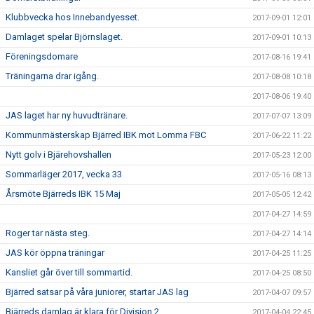
Klubbvecka hos Innebandyesset.
2017-09-01 12:01
Damlaget spelar Björnslaget.
2017-09-01 10:13
Föreningsdomare
2017-08-16 19:41
Träningarna drar igång.
2017-08-08 10:18
2017-08-06 19:40
JAS laget har ny huvudtränare.
2017-07-07 13:09
Kommunmästerskap Bjärred IBK mot Lomma FBC
2017-06-22 11:22
Nytt golv i Bjärehovshallen
2017-05-23 12:00
Sommarläger 2017, vecka 33
2017-05-16 08:13
Årsmöte Bjärreds IBK 15 Maj
2017-05-05 12:42
2017-04-27 14:59
Roger tar nästa steg.
2017-04-27 14:14
JAS kör öppna träningar
2017-04-25 11:25
Kansliet går över till sommartid.
2017-04-25 08:50
Bjärred satsar på våra juniorer, startar JAS lag
2017-04-07 09:57
Bjärreds damlag är klara för Division 2.
2017-04-04 22:45