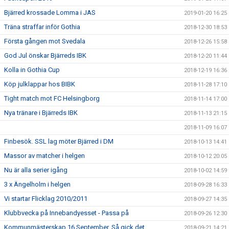
Bjärred krossade Lomma i JAS
2019-01-20 16:25
Träna straffar inför Gothia
2018-12-30 18:53
Första gången mot Svedala
2018-12-26 15:58
God Jul önskar Bjärreds IBK
2018-12-20 11:44
Kolla in Gothia Cup
2018-12-19 16:36
Köp julklappar hos BIBK
2018-11-28 17:10
Tight match mot FC Helsingborg
2018-11-14 17:00
Nya tränare i Bjärreds IBK
2018-11-13 21:15
2018-11-09 16:07
Finbesök. SSL lag möter Bjärred i DM
2018-10-13 14:41
Massor av matcher i helgen
2018-10-12 20:05
Nu är alla serier igång
2018-10-02 14:59
3 x Ängelholm i helgen
2018-09-28 16:33
Vi startar Flicklag 2010/2011
2018-09-27 14:35
Klubbvecka på Innebandyesset - Passa på
2018-09-26 12:30
Kommunmästerskap 16 September. Så gick det.
2018-09-21 14:21