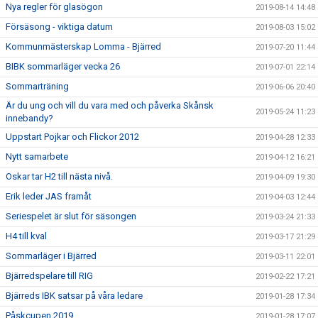
Nya regler för glasögon
2019-08-14 14:48
Försäsong - viktiga datum
2019-08-03 15:02
Kommunmästerskap Lomma - Bjärred
2019-07-20 11:44
BIBK sommarläger vecka 26
2019-07-01 22:14
Sommarträning
2019-06-06 20:40
Är du ung och vill du vara med och påverka Skånsk
2019-05-24 11:23
innebandy?
Uppstart Pojkar och Flickor 2012
2019-04-28 12:33
Nytt samarbete
2019-04-12 16:21
Oskar tar H2 till nästa nivå.
2019-04-09 19:30
Erik leder JAS framåt
2019-04-03 12:44
Seriespelet är slut för säsongen
2019-03-24 21:33
H4 till kval
2019-03-17 21:29
Sommarläger i Bjärred
2019-03-11 22:01
Bjärredspelare till RIG
2019-02-22 17:21
Bjärreds IBK satsar på våra ledare
2019-01-28 17:34
Påskcupen 2019
2019-01-28 17:07