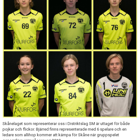
MEDLEM
DOKUMENT
STYRELSE
FÖR LEDARE
SPONSORER
BIBK WEBSHOP
Skånelaget som representerar oss i Distriktslag SM är uttaget för både
pojkar och flickor. Bjärred finns representerade med 6 spelare och en
ledare som allihop kommer att kämpa för Skåne när gruppspelet