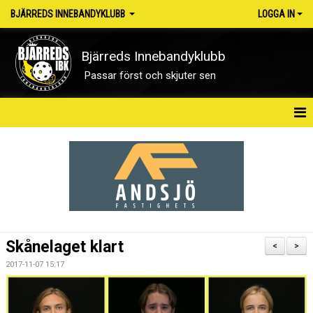
BJÄRREDS INNEBANDYKLUBB
LOGGA IN
Bjärreds Innebandyklubb
Passar först och skjuter sen
HEM
OM KLUBBEN
NYHETER
KONTAKT
Skånelaget klart
<
>
KALENDER
2017-11-07 15:17
MATCHER