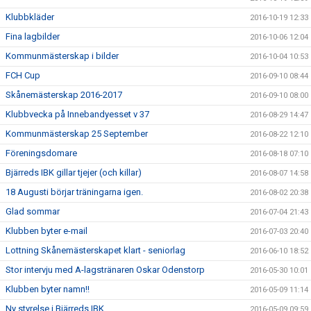
Klubbkläder
2016-10-19 12:33
Fina lagbilder
2016-10-06 12:04
Kommunmästerskap i bilder
2016-10-04 10:53
FCH Cup
2016-09-10 08:44
Skånemästerskap 2016-2017
2016-09-10 08:00
Klubbvecka på Innebandyesset v 37
2016-08-29 14:47
Kommunmästerskap 25 September
2016-08-22 12:10
Föreningsdomare
2016-08-18 07:10
Bjärreds IBK gillar tjejer (och killar)
2016-08-07 14:58
18 Augusti börjar träningarna igen.
2016-08-02 20:38
Glad sommar
2016-07-04 21:43
Klubben byter e-mail
2016-07-03 20:40
Lottning Skånemästerskapet klart - seniorlag
2016-06-10 18:52
Stor intervju med A-lagstränaren Oskar Odenstorp
2016-05-30 10:01
Klubben byter namn!!
2016-05-09 11:14
Ny styrelse i Bjärreds IBK.
2016-05-09 09:59