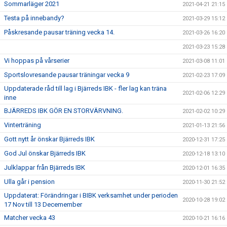
Sommarläger 2021
2021-04-21 21:15
Testa på innebandy?
2021-03-29 15:12
Påskresande pausar träning vecka 14.
2021-03-26 16:20
2021-03-23 15:28
Vi hoppas på vårserier
2021-03-08 11:01
Sportslovresande pausar träningar vecka 9
2021-02-23 17:09
Uppdaterade råd till lag i Bjärreds IBK - fler lag kan träna
2021-02-06 12:29
inne
BJÄRREDS IBK GÖR EN STORVÄRVNING.
2021-02-02 10:29
Vinterträning
2021-01-13 21:56
Gott nytt år önskar Bjärreds IBK
2020-12-31 17:25
God Jul önskar Bjärreds IBK
2020-12-18 13:10
Julklappar från Bjärreds IBK
2020-12-01 16:35
Ulla går i pension
2020-11-30 21:52
Uppdaterat: Förändringar i BIBK verksamhet under perioden
2020-10-28 19:02
17 Nov till 13 Decemember
Matcher vecka 43
2020-10-21 16:16