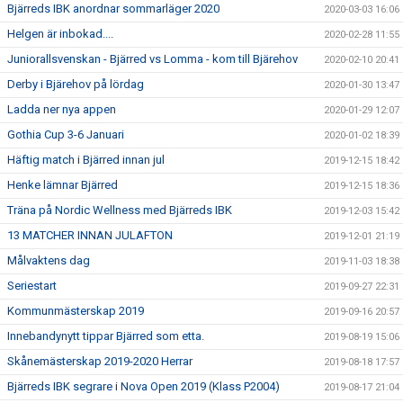
Bjärreds IBK anordnar sommarläger 2020
2020-03-03 16:06
Helgen är inbokad....
2020-02-28 11:55
Juniorallsvenskan - Bjärred vs Lomma - kom till Bjärehov
2020-02-10 20:41
Derby i Bjärehov på lördag
2020-01-30 13:47
Ladda ner nya appen
2020-01-29 12:07
Gothia Cup 3-6 Januari
2020-01-02 18:39
Häftig match i Bjärred innan jul
2019-12-15 18:42
Henke lämnar Bjärred
2019-12-15 18:36
Träna på Nordic Wellness med Bjärreds IBK
2019-12-03 15:42
13 MATCHER INNAN JULAFTON
2019-12-01 21:19
Målvaktens dag
2019-11-03 18:38
Seriestart
2019-09-27 22:31
Kommunmästerskap 2019
2019-09-16 20:57
Innebandynytt tippar Bjärred som etta.
2019-08-19 15:06
Skånemästerskap 2019-2020 Herrar
2019-08-18 17:57
Bjärreds IBK segrare i Nova Open 2019 (Klass P2004)
2019-08-17 21:04