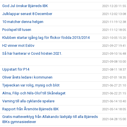
God Jul önskar Bjärreds IBK
2021-12-20 11:55
Julklappar senast 8 December
2021-12-02 13:08
10 matcher denna helgen
2021-11-19 12:38
Poolspel till tusen
2021-11-12 18:05
Klubben startar igång lag för flickor födda 2013/2014
2021-10-05 15:20
H2 vinner mot Eslöv
2021-09-27 19:41
Så här hanterar vi Covid hösten 2021.
2021-09-10 16:48
2021-09-08 10:00
Uppstart för P14
2021-08-11 18:37
Oliver årets ledare i kommunen
2021-07-01 18:35
Tjejveckan var rolig, mysig och blöt
2021-06-27 21:10
Alma, Filip och Nils-Olof till Skånelaget
2021-06-22 21:15
Varning till alla cyklande spelare
2021-06-14 10:40
Rapport från Årsmöte Bjärreds IBK
2021-05-14 18:05
Gratis matteverktyg från Allakando läxhjälp till alla Bjärreds
2021-04-28 15:00
IBKs gymnasieelever