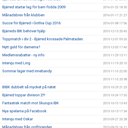
Bjärred startar lag för barn födda 2009
2016-01-25 18:30
Månadsbrev från klubben
2016-01-17 21:27
Succe för Bjärred i Gothia Cup 2016
2016-01-08 17:06
Bjärreds IBK behöver hjälp
2015-12-13 20:45
Toppmatch i div 2 - Bjärred krossade Palmstaden.
2015-12-07 09:26
Nytt guld för damerna?
2015-12-03 17:40
Medlemsrabatter - ny info
2015-11-29 13:11
Intervju med Ling
2015-11-19 20:10
Sommar läger med innebandy
2015-11-15 22:00
2015-11-15 20:38
BIBK dubbelt så mycket på nätet
2015-10-29 21:25
Bjärred toppar division 2!!!
2015-10-24 17:55
Fantastisk match mot Skurups IBK
2015-10-15 13:43
Nya spelarna på Facebook
2015-10-13 17:34
Intervju med Oskar
2015-09-27 20:28
Månadsbrev från ordföranden
2015-09-25 16:11