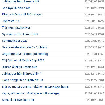
Julklappar från Bjärreds IBK
2023-12-08 10:59
Köp nya klubbkläder
2023-10-22 22:21
Ellen och Olivia till Skånelaget
2023-10-12 16:49
Uppstart P16
2023-08-10 16:27
Träningsmatcher Herr
2023-08-10 16:26
Ny styrelse för Bjärreds IBK
2023-06-22 17:01
Sommarläger 2023
2023-03-20 16:16
Skånemästerskap del 1 - 25 Mars
2023-03-20 16:13
Ungdoms-SM i Bjärred på söndag
2023-01-31 17:58
Följ Bjärred på Gothia Cup 2023
2022-12-30 13:13
Bjärred åker till Gothia Cup
2022-12-15 15:51
Julklappar från Bjärreds IBK ?
2022-12-10 16:32
Tjäna pengar med Bjärreds IBK
2022-11-22 09:01
Bjärred möter Lomma i Skånemästerskapet herrar
2022-11-04 13:49
Kajsa, William och Axel spelar i Skånelaget
2022-11-04 13:48
Samuel tar över kansliet
2022-10-23 20:36