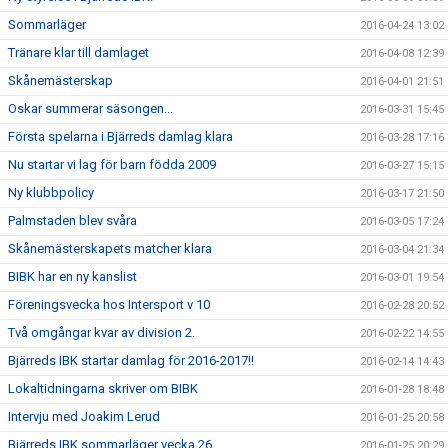
Sommarläger
2016-04-24 13:02
Tränare klar till damlaget
2016-04-08 12:39
Skånemästerskap
2016-04-01 21:51
Oskar summerar säsongen...
2016-03-31 15:45
Första spelarna i Bjärreds damlag klara
2016-03-28 17:16
Nu startar vi lag för barn födda 2009
2016-03-27 15:15
Ny klubbpolicy
2016-03-17 21:50
Palmstaden blev svåra
2016-03-05 17:24
Skånemästerskapets matcher klara
2016-03-04 21:34
BIBK har en ny kanslist
2016-03-01 19:54
Föreningsvecka hos Intersport v 10
2016-02-28 20:52
Två omgångar kvar av division 2.
2016-02-22 14:55
Bjärreds IBK startar damlag för 2016-2017!!
2016-02-14 14:43
Lokaltidningarna skriver om BIBK
2016-01-28 18:48
Intervju med Joakim Lerud
2016-01-25 20:58
Bjärreds IBK sommarläger vecka 26
2016-01-25 20:29