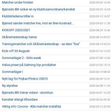
Matcher under hösten
2020-09-24 16:45
Bjärreds IBK söker en ny klubbsamordnare/kanslist
2020-09-24 14:59
Klubbkläderna trillar in
2020-09-12 10:07
Bjärred sänder matcher live, mot en liten kostnad....
2020-09-03 11:39
KICKOFF 2020/2021
2020-08-24 16:46
Skånemästerskap herrar
2020-08-14 09:37
Träningsmatcher och Skånemästerskap - se dem "live"
2020-08-13 09:25
Kick-off 30 Augusti
2020-07-16 12:05
Sommarläger 2 - Girls week
2020-07-08 13:30
Halva priser på Salming löp produkter
2020-07-02 13:10
Sommarläger I
2020-06-19 08:50
Nytt lag för Pojkar/Flickor 20013
2020-06-09 15:41
Ny styrelse
2020-06-08 11:45
Bjärreds IBK tränar vidare - utomhus
2020-04-01 16:29
Kansliet stängt tillsvidare
2020-03-26 09:20
Viktig info Corona - Alla matcher inställda
2020-03-12 23:33