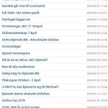
Kansliet går över till sommartid
2018-05-01 17:00
Erik leder JAS vidare uppåt
2018-04-16 23:21
Damlaget lägger ner
2018-04-11 22:06
Provträningar JAS 17-18 April
2018-04-10 14:23
Skånemästerskap 7 April
2018-04-06 12:26
Stötta Bjärreds IBK - Aftonbladet dubblar
2018-03-28 10:45
Sommarläger
2018-03-20 09:56
Bjärred seriesegrare
2018-03-18 12:55
Vill du bli en del av JAS i Bjärred?
2018-03-02 10:09
Brev till alla medlemmar
2018-02-25 15:17
Härlig helg för Bjärreds IBK
2018-02-12 10:17
Påskcupen 30 Mars - 2 April
2018-01-20 15:30
U-SM P16, kan Bjärred ta sig till SM-final?
2018-01-19 14:56
Bjärreds damer skakade Höllviken.
2018-01-15 12:21
Gothia Cup 2018
2018-01-07 18:03
2018 - Nytt år, nu kör vi igen.
2018-01-02 15:06