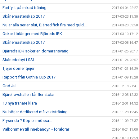
Fartfyllt på mixad träning
2017-04-04 22:27
Skånemästerskap 2017
2017-03-23 11:30
Nu är alla serier slut, Bjärred fick fira med guld....
2017-03-20 09:58
Oskar förlänger med Bjärreds IBK
2017-03-10 17:12
Skånemästerskap 2017
2017-02-08 16:47
Bjärreds IBK söker en domaransvarig
2017-01-25 20:17
Skånederbyt i SSL
2017-01-24 20:57
Tjejer dömer tjejer
2017-01-21 16:29
Rapport från Gothia Cup 2017
2017-01-09 13:28
God Jul
2016-12-18 21:41
Bjärehovshallen får fler stolar
2016-12-03 12:32
13 nya tränare klara
2016-12-01 14:32
Nu börjar dedikerad målvaktsträning
2016-11-28 12:45
Fryser du ? Köp en mössa...
2016-11-09 07:37
Välkommen till innebandyn - föräldrar
2016-10-24 11:00
2016-10-19 12:59