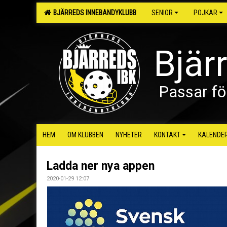
BJÄRREDS INNEBANDYKLUBB
SENIOR
POJKAR
Bjär
Passar fö
HEM
OM KLUBBEN
NYHETER
KONTAKT
KALENDE
Ladda ner nya appen
2020-01-29 12:07