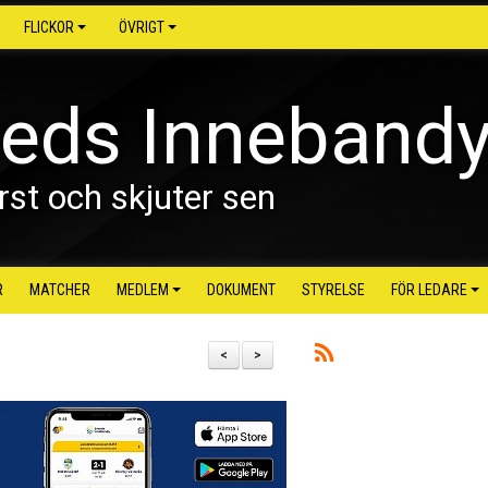
FLICKOR
ÖVRIGT
reds Inneband
rst och skjuter sen
R
MATCHER
MEDLEM
DOKUMENT
STYRELSE
FÖR LEDARE
<
>