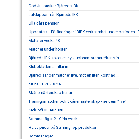
God Jul önskar Bjärreds IBK
Julklappar från Bjärreds IBK
Ulla går i pension
Uppdaterat: Förändringar i BIBK verksamhet under perioden 1
Matcher vecka 43
Matcher under hösten
Bjärreds IBK söker en ny klubbsamordnare/kanslist
Klubbkläderna trillar in
Bjärred sänder matcher live, mot en liten kostnad....
KICKOFF 2020/2021
Skånemästerskap herrar
Träningsmatcher och Skånemästerskap - se dem "live"
Kick-off 30 Augusti
Sommarläger 2 - Girls week
Halva priser på Salming löp produkter
Sommarläger I