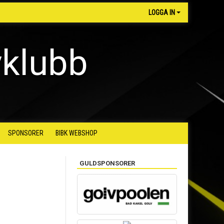
LOGGA IN
yklubb
SPONSORER
BIBK WEBSHOP
GULDSPONSORER