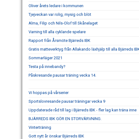
Oliver årets ledare i kommunen
Tjejveckan var rolig, mysig och blöt
Alma, Filip och Nils-Olof till Skånelaget
Varning till alla cyklande spelare
Rapport från Årsmöte Bjärreds IBK
Gratis matteverktyg från Allakando läxhjälp till alla Bjärreds 
Sommarläger 2021
Testa på innebandy?
Påskresande pausar träning vecka 14.
Vi hoppas på vårserier
Sportslovresande pausar träningar vecka 9
Uppdaterade råd till lag i Bjärreds IBK - fler lag kan träna inne
BJÄRREDS IBK GÖR EN STORVÄRVNING.
Vinterträning
Gott nytt år önskar Bjärreds IBK