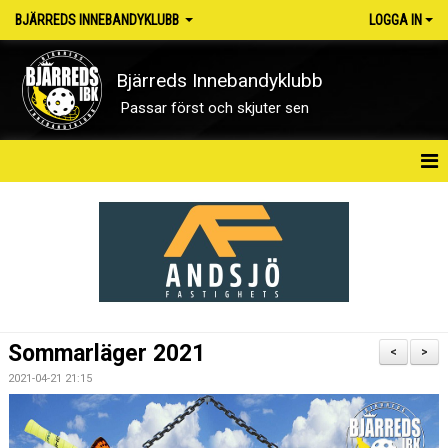
BJÄRREDS INNEBANDYKLUBB
LOGGA IN
Bjärreds Innebandyklubb
Passar först och skjuter sen
HEM
OM KLUBBEN
NYHETER
KONTAKT
Sommarläger 2021
<
>
KALENDER
2021-04-21 21:15
MATCHER