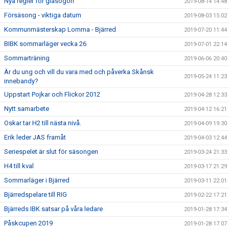
Nya regler för glasögon
2019-08-14 14:48
Försäsong - viktiga datum
2019-08-03 15:02
Kommunmästerskap Lomma - Bjärred
2019-07-20 11:44
BIBK sommarläger vecka 26
2019-07-01 22:14
Sommarträning
2019-06-06 20:40
Är du ung och vill du vara med och påverka Skånsk
2019-05-24 11:23
innebandy?
Uppstart Pojkar och Flickor 2012
2019-04-28 12:33
Nytt samarbete
2019-04-12 16:21
Oskar tar H2 till nästa nivå.
2019-04-09 19:30
Erik leder JAS framåt
2019-04-03 12:44
Seriespelet är slut för säsongen
2019-03-24 21:33
H4 till kval
2019-03-17 21:29
Sommarläger i Bjärred
2019-03-11 22:01
Bjärredspelare till RIG
2019-02-22 17:21
Bjärreds IBK satsar på våra ledare
2019-01-28 17:34
Påskcupen 2019
2019-01-28 17:07