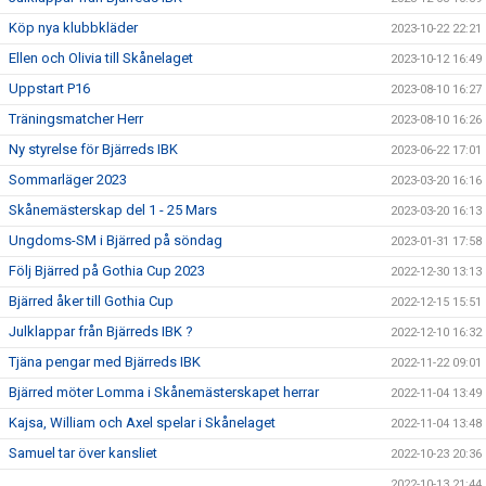
Köp nya klubbkläder
2023-10-22 22:21
Ellen och Olivia till Skånelaget
2023-10-12 16:49
Uppstart P16
2023-08-10 16:27
Träningsmatcher Herr
2023-08-10 16:26
Ny styrelse för Bjärreds IBK
2023-06-22 17:01
Sommarläger 2023
2023-03-20 16:16
Skånemästerskap del 1 - 25 Mars
2023-03-20 16:13
Ungdoms-SM i Bjärred på söndag
2023-01-31 17:58
Följ Bjärred på Gothia Cup 2023
2022-12-30 13:13
Bjärred åker till Gothia Cup
2022-12-15 15:51
Julklappar från Bjärreds IBK ?
2022-12-10 16:32
Tjäna pengar med Bjärreds IBK
2022-11-22 09:01
Bjärred möter Lomma i Skånemästerskapet herrar
2022-11-04 13:49
Kajsa, William och Axel spelar i Skånelaget
2022-11-04 13:48
Samuel tar över kansliet
2022-10-23 20:36
2022-10-13 21:44