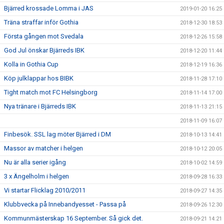
Bjärred krossade Lomma i JAS
2019-01-20 16:25
Träna straffar inför Gothia
2018-12-30 18:53
Första gången mot Svedala
2018-12-26 15:58
God Jul önskar Bjärreds IBK
2018-12-20 11:44
Kolla in Gothia Cup
2018-12-19 16:36
Köp julklappar hos BIBK
2018-11-28 17:10
Tight match mot FC Helsingborg
2018-11-14 17:00
Nya tränare i Bjärreds IBK
2018-11-13 21:15
2018-11-09 16:07
Finbesök. SSL lag möter Bjärred i DM
2018-10-13 14:41
Massor av matcher i helgen
2018-10-12 20:05
Nu är alla serier igång
2018-10-02 14:59
3 x Ängelholm i helgen
2018-09-28 16:33
Vi startar Flicklag 2010/2011
2018-09-27 14:35
Klubbvecka på Innebandyesset - Passa på
2018-09-26 12:30
Kommunmästerskap 16 September. Så gick det.
2018-09-21 14:21