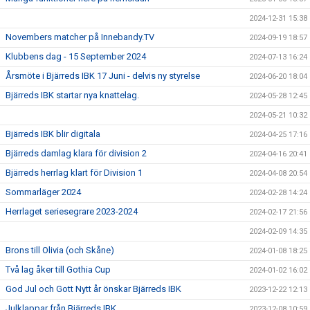
2024-12-31 15:38
Novembers matcher på Innebandy.TV
2024-09-19 18:57
Klubbens dag - 15 September 2024
2024-07-13 16:24
Årsmöte i Bjärreds IBK 17 Juni - delvis ny styrelse
2024-06-20 18:04
Bjärreds IBK startar nya knattelag.
2024-05-28 12:45
2024-05-21 10:32
Bjärreds IBK blir digitala
2024-04-25 17:16
Bjärreds damlag klara för division 2
2024-04-16 20:41
Bjärreds herrlag klart för Division 1
2024-04-08 20:54
Sommarläger 2024
2024-02-28 14:24
Herrlaget seriesegrare 2023-2024
2024-02-17 21:56
2024-02-09 14:35
Brons till Olivia (och Skåne)
2024-01-08 18:25
Två lag åker till Gothia Cup
2024-01-02 16:02
God Jul och Gott Nytt år önskar Bjärreds IBK
2023-12-22 12:13
Julklappar från Bjärreds IBK
2023-12-08 10:59