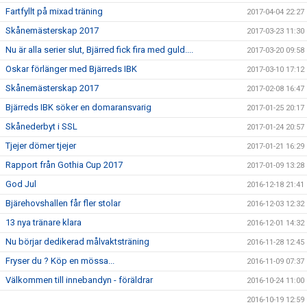
Fartfyllt på mixad träning
2017-04-04 22:27
Skånemästerskap 2017
2017-03-23 11:30
Nu är alla serier slut, Bjärred fick fira med guld....
2017-03-20 09:58
Oskar förlänger med Bjärreds IBK
2017-03-10 17:12
Skånemästerskap 2017
2017-02-08 16:47
Bjärreds IBK söker en domaransvarig
2017-01-25 20:17
Skånederbyt i SSL
2017-01-24 20:57
Tjejer dömer tjejer
2017-01-21 16:29
Rapport från Gothia Cup 2017
2017-01-09 13:28
God Jul
2016-12-18 21:41
Bjärehovshallen får fler stolar
2016-12-03 12:32
13 nya tränare klara
2016-12-01 14:32
Nu börjar dedikerad målvaktsträning
2016-11-28 12:45
Fryser du ? Köp en mössa...
2016-11-09 07:37
Välkommen till innebandyn - föräldrar
2016-10-24 11:00
2016-10-19 12:59