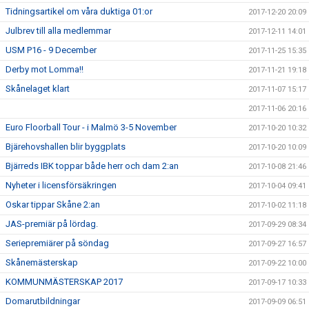
Tidningsartikel om våra duktiga 01:or
2017-12-20 20:09
Julbrev till alla medlemmar
2017-12-11 14:01
USM P16 - 9 December
2017-11-25 15:35
Derby mot Lomma!!
2017-11-21 19:18
Skånelaget klart
2017-11-07 15:17
2017-11-06 20:16
Euro Floorball Tour - i Malmö 3-5 November
2017-10-20 10:32
Bjärehovshallen blir byggplats
2017-10-20 10:09
Bjärreds IBK toppar både herr och dam 2:an
2017-10-08 21:46
Nyheter i licensförsäkringen
2017-10-04 09:41
Oskar tippar Skåne 2:an
2017-10-02 11:18
JAS-premiär på lördag.
2017-09-29 08:34
Seriepremiärer på söndag
2017-09-27 16:57
Skånemästerskap
2017-09-22 10:00
KOMMUNMÄSTERSKAP 2017
2017-09-17 10:33
Domarutbildningar
2017-09-09 06:51