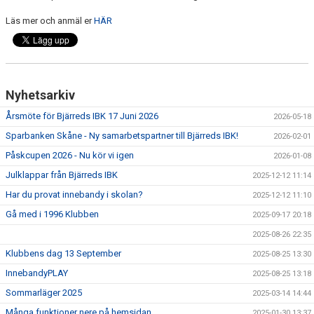
Läs mer och anmäl er
HÄR
Nyhetsarkiv
Årsmöte för Bjärreds IBK 17 Juni 2026
2026-05-18
Sparbanken Skåne - Ny samarbetspartner till Bjärreds IBK!
2026-02-01
Påskcupen 2026 - Nu kör vi igen
2026-01-08
Julklappar från Bjärreds IBK
2025-12-12 11:14
Har du provat innebandy i skolan?
2025-12-12 11:10
Gå med i 1996 Klubben
2025-09-17 20:18
2025-08-26 22:35
Klubbens dag 13 September
2025-08-25 13:30
InnebandyPLAY
2025-08-25 13:18
Sommarläger 2025
2025-03-14 14:44
Många funktioner nere på hemsidan
2025-01-30 13:37