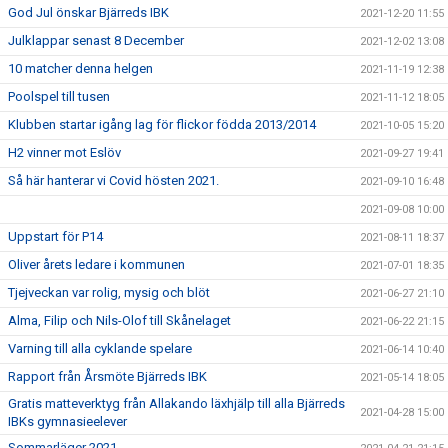
God Jul önskar Bjärreds IBK
2021-12-20 11:55
Julklappar senast 8 December
2021-12-02 13:08
10 matcher denna helgen
2021-11-19 12:38
Poolspel till tusen
2021-11-12 18:05
Klubben startar igång lag för flickor födda 2013/2014
2021-10-05 15:20
H2 vinner mot Eslöv
2021-09-27 19:41
Så här hanterar vi Covid hösten 2021.
2021-09-10 16:48
2021-09-08 10:00
Uppstart för P14
2021-08-11 18:37
Oliver årets ledare i kommunen
2021-07-01 18:35
Tjejveckan var rolig, mysig och blöt
2021-06-27 21:10
Alma, Filip och Nils-Olof till Skånelaget
2021-06-22 21:15
Varning till alla cyklande spelare
2021-06-14 10:40
Rapport från Årsmöte Bjärreds IBK
2021-05-14 18:05
Gratis matteverktyg från Allakando läxhjälp till alla Bjärreds
2021-04-28 15:00
IBKs gymnasieelever
Sommarläger 2021