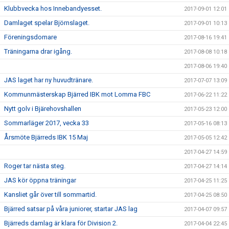
Klubbvecka hos Innebandyesset.
2017-09-01 12:01
Damlaget spelar Björnslaget.
2017-09-01 10:13
Föreningsdomare
2017-08-16 19:41
Träningarna drar igång.
2017-08-08 10:18
2017-08-06 19:40
JAS laget har ny huvudtränare.
2017-07-07 13:09
Kommunmästerskap Bjärred IBK mot Lomma FBC
2017-06-22 11:22
Nytt golv i Bjärehovshallen
2017-05-23 12:00
Sommarläger 2017, vecka 33
2017-05-16 08:13
Årsmöte Bjärreds IBK 15 Maj
2017-05-05 12:42
2017-04-27 14:59
Roger tar nästa steg.
2017-04-27 14:14
JAS kör öppna träningar
2017-04-25 11:25
Kansliet går över till sommartid.
2017-04-25 08:50
Bjärred satsar på våra juniorer, startar JAS lag
2017-04-07 09:57
Bjärreds damlag är klara för Division 2.
2017-04-04 22:45