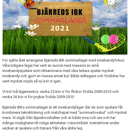
MEDLEM
DOKUMENT
STYRELSE
FÖR LEDARE
SPONSORER
För sjätte året arrangerar Bjärreds IBK sommarläger med innebandyfokus.
Våra tidigare läger har varit en succé med massvis av små
BIBK WEBSHOP
innebandyspelare som tillsammans med våra ledare spelat mycket
innebandy och gjort en massa annat kul. Både deltagare och föräldrar har
varit mycket nöjda så nu kör vi igen.
Vi kör två lägerveckor, vecka 25 kör vi för flickor födda 2009-2013 och
vecka 26 kör vi för pojkar födda 2009-2013.
Bjärreds IBKs sommarläger är ett innebandyläger där du som spelare får
kombinera teknikträning och matchspel med "sommarlovskul" och mycket
mera. Vi utgår från Bjärehovshallen och är både inne och ute och har
många möjligheter till roliga aktiviteter i närområdet. Instruktörer under
veckan är spelare och tränare från våra äldre lag.