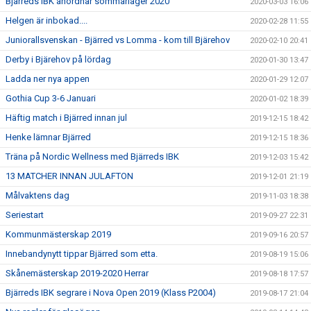
Bjärreds IBK anordnar sommarläger 2020
2020-03-03 16:06
Helgen är inbokad....
2020-02-28 11:55
Juniorallsvenskan - Bjärred vs Lomma - kom till Bjärehov
2020-02-10 20:41
Derby i Bjärehov på lördag
2020-01-30 13:47
Ladda ner nya appen
2020-01-29 12:07
Gothia Cup 3-6 Januari
2020-01-02 18:39
Häftig match i Bjärred innan jul
2019-12-15 18:42
Henke lämnar Bjärred
2019-12-15 18:36
Träna på Nordic Wellness med Bjärreds IBK
2019-12-03 15:42
13 MATCHER INNAN JULAFTON
2019-12-01 21:19
Målvaktens dag
2019-11-03 18:38
Seriestart
2019-09-27 22:31
Kommunmästerskap 2019
2019-09-16 20:57
Innebandynytt tippar Bjärred som etta.
2019-08-19 15:06
Skånemästerskap 2019-2020 Herrar
2019-08-18 17:57
Bjärreds IBK segrare i Nova Open 2019 (Klass P2004)
2019-08-17 21:04