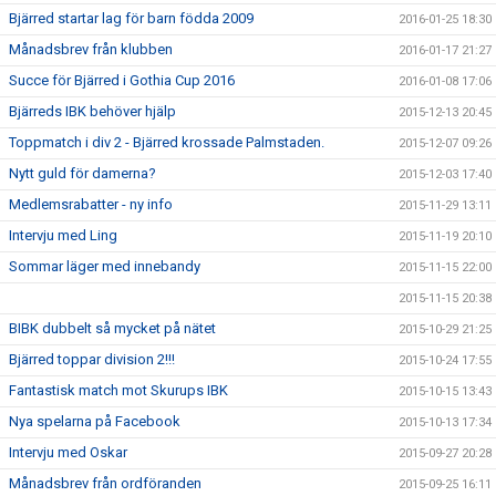
Bjärred startar lag för barn födda 2009
2016-01-25 18:30
Månadsbrev från klubben
2016-01-17 21:27
Succe för Bjärred i Gothia Cup 2016
2016-01-08 17:06
Bjärreds IBK behöver hjälp
2015-12-13 20:45
Toppmatch i div 2 - Bjärred krossade Palmstaden.
2015-12-07 09:26
Nytt guld för damerna?
2015-12-03 17:40
Medlemsrabatter - ny info
2015-11-29 13:11
Intervju med Ling
2015-11-19 20:10
Sommar läger med innebandy
2015-11-15 22:00
2015-11-15 20:38
BIBK dubbelt så mycket på nätet
2015-10-29 21:25
Bjärred toppar division 2!!!
2015-10-24 17:55
Fantastisk match mot Skurups IBK
2015-10-15 13:43
Nya spelarna på Facebook
2015-10-13 17:34
Intervju med Oskar
2015-09-27 20:28
Månadsbrev från ordföranden
2015-09-25 16:11