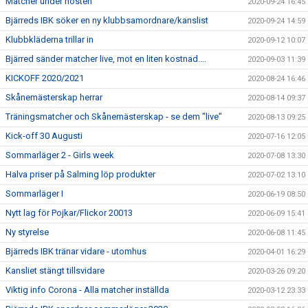
Matcher under hösten
2020-09-24 16:45
Bjärreds IBK söker en ny klubbsamordnare/kanslist
2020-09-24 14:59
Klubbkläderna trillar in
2020-09-12 10:07
Bjärred sänder matcher live, mot en liten kostnad....
2020-09-03 11:39
KICKOFF 2020/2021
2020-08-24 16:46
Skånemästerskap herrar
2020-08-14 09:37
Träningsmatcher och Skånemästerskap - se dem "live"
2020-08-13 09:25
Kick-off 30 Augusti
2020-07-16 12:05
Sommarläger 2 - Girls week
2020-07-08 13:30
Halva priser på Salming löp produkter
2020-07-02 13:10
Sommarläger I
2020-06-19 08:50
Nytt lag för Pojkar/Flickor 20013
2020-06-09 15:41
Ny styrelse
2020-06-08 11:45
Bjärreds IBK tränar vidare - utomhus
2020-04-01 16:29
Kansliet stängt tillsvidare
2020-03-26 09:20
Viktig info Corona - Alla matcher inställda
2020-03-12 23:33