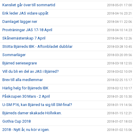
Kansliet går över till sommartid
2018-05-01 17:00
Erik leder JAS vidare uppåt
2018-04-16 23:21
Damlaget lägger ner
2018-04-11 22:06
Provträningar JAS 17-18 April
2018-04-10 14:23
Skånemästerskap 7 April
2018-04-06 12:26
Stötta Bjärreds IBK - Aftonbladet dubblar
2018-03-28 10:45
Sommarläger
2018-03-20 09:56
Bjärred seriesegrare
2018-03-18 12:55
Vill du bli en del av JAS i Bjärred?
2018-03-02 10:09
Brev till alla medlemmar
2018-02-25 15:17
Härlig helg för Bjärreds IBK
2018-02-12 10:17
Påskcupen 30 Mars - 2 April
2018-01-20 15:30
U-SM P16, kan Bjärred ta sig till SM-final?
2018-01-19 14:56
Bjärreds damer skakade Höllviken.
2018-01-15 12:21
Gothia Cup 2018
2018-01-07 18:03
2018 - Nytt år, nu kör vi igen.
2018-01-02 15:06