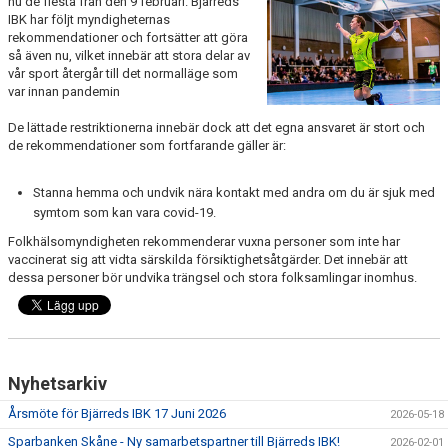
nu de flesta från den 9 februari. Bjärreds
MEDLEM
IBK har följt myndigheternas
rekommendationer och fortsätter att göra
så även nu, vilket innebär att stora delar av
DOKUMENT
vår sport återgår till det normalläge som
var innan pandemin
STYRELSE
De lättade restriktionerna innebär dock att det egna ansvaret är stort och
FÖR LEDARE
de rekommendationer som fortfarande gäller är:
SPONSORER
Stanna hemma och undvik nära kontakt med andra om du är sjuk med
symtom som kan vara covid-19.
BIBK WEBSHOP
Folkhälsomyndigheten rekommenderar vuxna personer som inte har
vaccinerat sig att vidta särskilda försiktighetsåtgärder. Det innebär att
dessa personer bör undvika trängsel och stora folksamlingar inomhus.
Nyhetsarkiv
Årsmöte för Bjärreds IBK 17 Juni 2026
2026-05-18
Sparbanken Skåne - Ny samarbetspartner till Bjärreds IBK!
2026-02-01