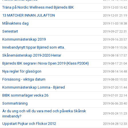
Träna på Nordic Wellness med Bjärreds IBK
2019-12-03 15:42
13 MATCHER INNAN JULAFTON
2019-12-01 21:19
Målvaktens dag
2019-11-03 18:38
Seriestart
2019-09-27 22:31
Kommunmästerskap 2019
2019-09-16 20:57
Innebandynytt tippar Bjärred som etta.
2019-08-19 15:06
Skånemästerskap 2019-2020 Herrar
2019-08-18 17:57
Bjärreds IBK segrare i Nova Open 2019 (Klass P2004)
2019-08-17 21:04
Nya regler för glasögon
2019-08-14 14:48
Försäsong - viktiga datum
2019-08-03 15:02
Kommunmästerskap Lomma - Bjärred
2019-07-20 11:44
BIBK sommarläger vecka 26
2019-07-01 22:14
Sommarträning
2019-06-06 20:40
Är du ung och vill du vara med och påverka Skånsk
2019-05-24 11:23
innebandy?
Uppstart Pojkar och Flickor 2012
2019-04-28 12:33