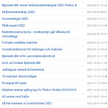
Bjärreds IBK vinner Skånemästerskapet 2022 Flickor A
2022-04-01 19:34
Skånemästerskap 2022
2022-03-02 08:55
Sommarläger 2022
2022-02-16 15:51
Påskcupen 2022
2022-02-16 15:49
Restriktionerna borta - innebandyn går tillbaka till
2022-02-09 16:37
normalläge
Fortsatt inställda matcher
2022-01-27 14:19
Covidinstriktioner för träningar och matcher.
2022-01-19 18:39
Bjärreds IBK inför vaccinationskontroll
2022-01-13 11:25
God Jul önskar Bjärreds IBK
2021-12-20 11:55
Julklappar senast 8 December
2021-12-02 13:08
10 matcher denna helgen
2021-11-19 12:38
Poolspel till tusen
2021-11-12 18:05
Klubben startar igång lag för flickor födda 2013/2014
2021-10-05 15:20
H2 vinner mot Eslöv
2021-09-27 19:41
Så här hanterar vi Covid hösten 2021.
2021-09-10 16:48