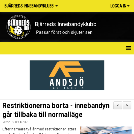
BJÄRREDS INNEBANDYKLUBB
LOGGA IN
Bjärreds Innebandyklubb
Passar först och skjuter sen
HEM
OM KLUBBEN
NYHETER
KONTAKT
Restriktionerna borta - innebandyn
<
>
KALENDER
går tillbaka till normalläge
2022-02-09 16:37
MATCHER
Efter närmare två år med restriktioner lättas