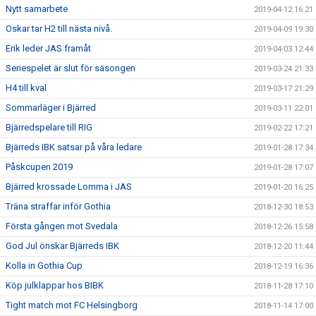
Nytt samarbete
2019-04-12 16:21
Oskar tar H2 till nästa nivå.
2019-04-09 19:30
Erik leder JAS framåt
2019-04-03 12:44
Seriespelet är slut för säsongen
2019-03-24 21:33
H4 till kval
2019-03-17 21:29
Sommarläger i Bjärred
2019-03-11 22:01
Bjärredspelare till RIG
2019-02-22 17:21
Bjärreds IBK satsar på våra ledare
2019-01-28 17:34
Påskcupen 2019
2019-01-28 17:07
Bjärred krossade Lomma i JAS
2019-01-20 16:25
Träna straffar inför Gothia
2018-12-30 18:53
Första gången mot Svedala
2018-12-26 15:58
God Jul önskar Bjärreds IBK
2018-12-20 11:44
Kolla in Gothia Cup
2018-12-19 16:36
Köp julklappar hos BIBK
2018-11-28 17:10
Tight match mot FC Helsingborg
2018-11-14 17:00