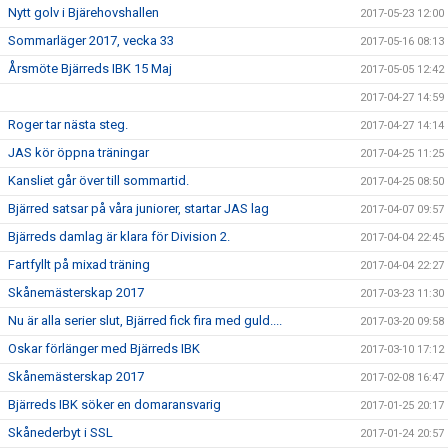
Nytt golv i Bjärehovshallen
2017-05-23 12:00
Sommarläger 2017, vecka 33
2017-05-16 08:13
Årsmöte Bjärreds IBK 15 Maj
2017-05-05 12:42
2017-04-27 14:59
Roger tar nästa steg.
2017-04-27 14:14
JAS kör öppna träningar
2017-04-25 11:25
Kansliet går över till sommartid.
2017-04-25 08:50
Bjärred satsar på våra juniorer, startar JAS lag
2017-04-07 09:57
Bjärreds damlag är klara för Division 2.
2017-04-04 22:45
Fartfyllt på mixad träning
2017-04-04 22:27
Skånemästerskap 2017
2017-03-23 11:30
Nu är alla serier slut, Bjärred fick fira med guld....
2017-03-20 09:58
Oskar förlänger med Bjärreds IBK
2017-03-10 17:12
Skånemästerskap 2017
2017-02-08 16:47
Bjärreds IBK söker en domaransvarig
2017-01-25 20:17
Skånederbyt i SSL
2017-01-24 20:57