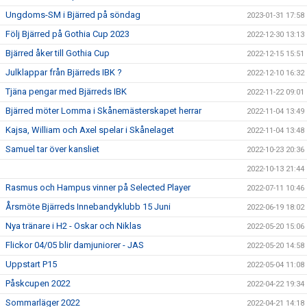
Ungdoms-SM i Bjärred på söndag
2023-01-31 17:58
Följ Bjärred på Gothia Cup 2023
2022-12-30 13:13
Bjärred åker till Gothia Cup
2022-12-15 15:51
Julklappar från Bjärreds IBK ?
2022-12-10 16:32
Tjäna pengar med Bjärreds IBK
2022-11-22 09:01
Bjärred möter Lomma i Skånemästerskapet herrar
2022-11-04 13:49
Kajsa, William och Axel spelar i Skånelaget
2022-11-04 13:48
Samuel tar över kansliet
2022-10-23 20:36
2022-10-13 21:44
Rasmus och Hampus vinner på Selected Player
2022-07-11 10:46
Årsmöte Bjärreds Innebandyklubb 15 Juni
2022-06-19 18:02
Nya tränare i H2 - Oskar och Niklas
2022-05-20 15:06
Flickor 04/05 blir damjuniorer - JAS
2022-05-20 14:58
Uppstart P15
2022-05-04 11:08
Påskcupen 2022
2022-04-22 19:34
Sommarläger 2022
2022-04-21 14:18