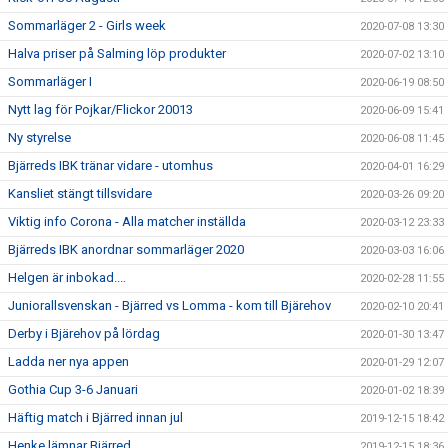
Sommarläger 2 - Girls week
2020-07-08 13:30
Halva priser på Salming löp produkter
2020-07-02 13:10
Sommarläger I
2020-06-19 08:50
Nytt lag för Pojkar/Flickor 20013
2020-06-09 15:41
Ny styrelse
2020-06-08 11:45
Bjärreds IBK tränar vidare - utomhus
2020-04-01 16:29
Kansliet stängt tillsvidare
2020-03-26 09:20
Viktig info Corona - Alla matcher inställda
2020-03-12 23:33
Bjärreds IBK anordnar sommarläger 2020
2020-03-03 16:06
Helgen är inbokad....
2020-02-28 11:55
Juniorallsvenskan - Bjärred vs Lomma - kom till Bjärehov
2020-02-10 20:41
Derby i Bjärehov på lördag
2020-01-30 13:47
Ladda ner nya appen
2020-01-29 12:07
Gothia Cup 3-6 Januari
2020-01-02 18:39
Häftig match i Bjärred innan jul
2019-12-15 18:42
Henke lämnar Bjärred
2019-12-15 18:36