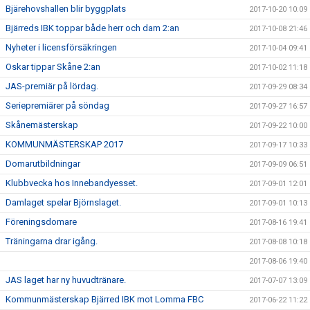
Bjärehovshallen blir byggplats
2017-10-20 10:09
Bjärreds IBK toppar både herr och dam 2:an
2017-10-08 21:46
Nyheter i licensförsäkringen
2017-10-04 09:41
Oskar tippar Skåne 2:an
2017-10-02 11:18
JAS-premiär på lördag.
2017-09-29 08:34
Seriepremiärer på söndag
2017-09-27 16:57
Skånemästerskap
2017-09-22 10:00
KOMMUNMÄSTERSKAP 2017
2017-09-17 10:33
Domarutbildningar
2017-09-09 06:51
Klubbvecka hos Innebandyesset.
2017-09-01 12:01
Damlaget spelar Björnslaget.
2017-09-01 10:13
Föreningsdomare
2017-08-16 19:41
Träningarna drar igång.
2017-08-08 10:18
2017-08-06 19:40
JAS laget har ny huvudtränare.
2017-07-07 13:09
Kommunmästerskap Bjärred IBK mot Lomma FBC
2017-06-22 11:22