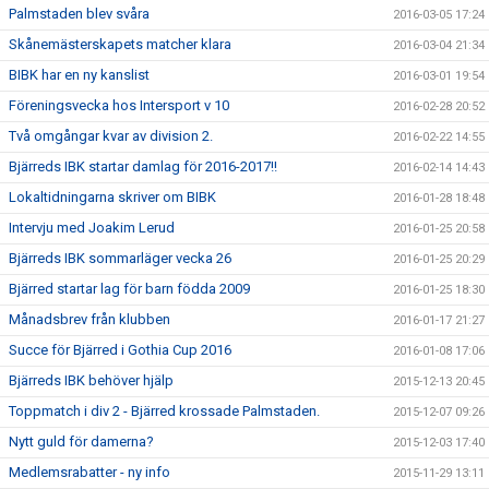
Palmstaden blev svåra
2016-03-05 17:24
Skånemästerskapets matcher klara
2016-03-04 21:34
BIBK har en ny kanslist
2016-03-01 19:54
Föreningsvecka hos Intersport v 10
2016-02-28 20:52
Två omgångar kvar av division 2.
2016-02-22 14:55
Bjärreds IBK startar damlag för 2016-2017!!
2016-02-14 14:43
Lokaltidningarna skriver om BIBK
2016-01-28 18:48
Intervju med Joakim Lerud
2016-01-25 20:58
Bjärreds IBK sommarläger vecka 26
2016-01-25 20:29
Bjärred startar lag för barn födda 2009
2016-01-25 18:30
Månadsbrev från klubben
2016-01-17 21:27
Succe för Bjärred i Gothia Cup 2016
2016-01-08 17:06
Bjärreds IBK behöver hjälp
2015-12-13 20:45
Toppmatch i div 2 - Bjärred krossade Palmstaden.
2015-12-07 09:26
Nytt guld för damerna?
2015-12-03 17:40
Medlemsrabatter - ny info
2015-11-29 13:11