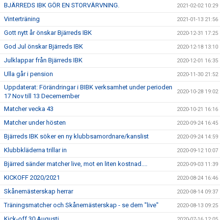
BJÄRREDS IBK GÖR EN STORVÄRVNING.
2021-02-02 10:29
Vinterträning
2021-01-13 21:56
Gott nytt år önskar Bjärreds IBK
2020-12-31 17:25
God Jul önskar Bjärreds IBK
2020-12-18 13:10
Julklappar från Bjärreds IBK
2020-12-01 16:35
Ulla går i pension
2020-11-30 21:52
Uppdaterat: Förändringar i BIBK verksamhet under perioden
2020-10-28 19:02
17 Nov till 13 Decemember
Matcher vecka 43
2020-10-21 16:16
Matcher under hösten
2020-09-24 16:45
Bjärreds IBK söker en ny klubbsamordnare/kanslist
2020-09-24 14:59
Klubbkläderna trillar in
2020-09-12 10:07
Bjärred sänder matcher live, mot en liten kostnad....
2020-09-03 11:39
KICKOFF 2020/2021
2020-08-24 16:46
Skånemästerskap herrar
2020-08-14 09:37
Träningsmatcher och Skånemästerskap - se dem "live"
2020-08-13 09:25
Kick-off 30 Augusti
2020-07-16 12:05