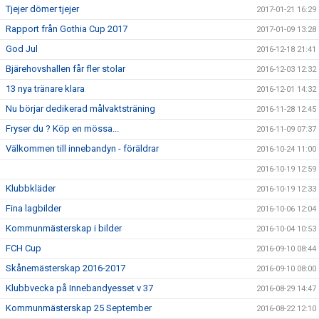
Tjejer dömer tjejer
2017-01-21 16:29
Rapport från Gothia Cup 2017
2017-01-09 13:28
God Jul
2016-12-18 21:41
Bjärehovshallen får fler stolar
2016-12-03 12:32
13 nya tränare klara
2016-12-01 14:32
Nu börjar dedikerad målvaktsträning
2016-11-28 12:45
Fryser du ? Köp en mössa...
2016-11-09 07:37
Välkommen till innebandyn - föräldrar
2016-10-24 11:00
2016-10-19 12:59
Klubbkläder
2016-10-19 12:33
Fina lagbilder
2016-10-06 12:04
Kommunmästerskap i bilder
2016-10-04 10:53
FCH Cup
2016-09-10 08:44
Skånemästerskap 2016-2017
2016-09-10 08:00
Klubbvecka på Innebandyesset v 37
2016-08-29 14:47
Kommunmästerskap 25 September
2016-08-22 12:10