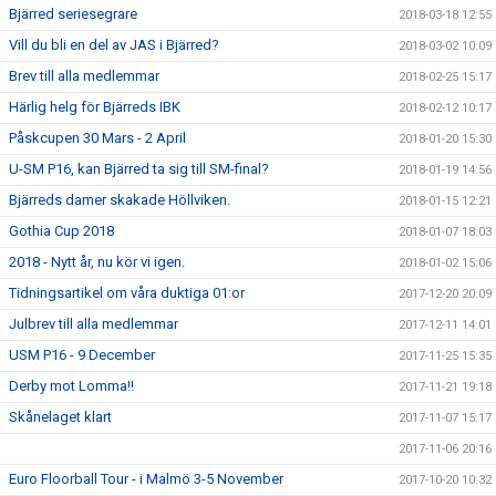
Bjärred seriesegrare
2018-03-18 12:55
Vill du bli en del av JAS i Bjärred?
2018-03-02 10:09
Brev till alla medlemmar
2018-02-25 15:17
Härlig helg för Bjärreds IBK
2018-02-12 10:17
Påskcupen 30 Mars - 2 April
2018-01-20 15:30
U-SM P16, kan Bjärred ta sig till SM-final?
2018-01-19 14:56
Bjärreds damer skakade Höllviken.
2018-01-15 12:21
Gothia Cup 2018
2018-01-07 18:03
2018 - Nytt år, nu kör vi igen.
2018-01-02 15:06
Tidningsartikel om våra duktiga 01:or
2017-12-20 20:09
Julbrev till alla medlemmar
2017-12-11 14:01
USM P16 - 9 December
2017-11-25 15:35
Derby mot Lomma!!
2017-11-21 19:18
Skånelaget klart
2017-11-07 15:17
2017-11-06 20:16
Euro Floorball Tour - i Malmö 3-5 November
2017-10-20 10:32