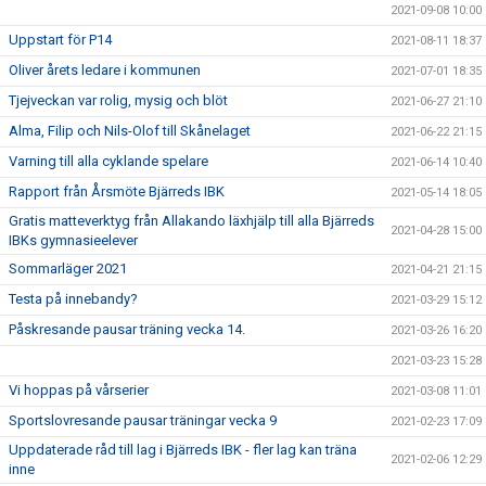
2021-09-08 10:00
Uppstart för P14
2021-08-11 18:37
Oliver årets ledare i kommunen
2021-07-01 18:35
Tjejveckan var rolig, mysig och blöt
2021-06-27 21:10
Alma, Filip och Nils-Olof till Skånelaget
2021-06-22 21:15
Varning till alla cyklande spelare
2021-06-14 10:40
Rapport från Årsmöte Bjärreds IBK
2021-05-14 18:05
Gratis matteverktyg från Allakando läxhjälp till alla Bjärreds
2021-04-28 15:00
IBKs gymnasieelever
Sommarläger 2021
2021-04-21 21:15
Testa på innebandy?
2021-03-29 15:12
Påskresande pausar träning vecka 14.
2021-03-26 16:20
2021-03-23 15:28
Vi hoppas på vårserier
2021-03-08 11:01
Sportslovresande pausar träningar vecka 9
2021-02-23 17:09
Uppdaterade råd till lag i Bjärreds IBK - fler lag kan träna
2021-02-06 12:29
inne